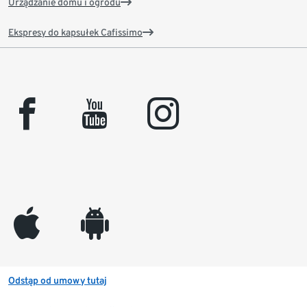
Urządzanie domu i ogrodu
Ekspresy do kapsułek Cafissimo
facebook
youtube
instagram
appleinc
android
Odstąp od umowy tutaj