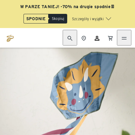
W PARZE TANIEJ! -70% na drugie spodnie👖
SPODNIE
Skopiuj
Szczegóły i wyjątki