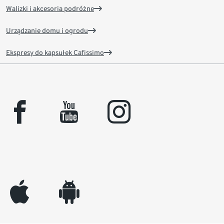
Walizki i akcesoria podróżne
Urządzanie domu i ogrodu
Ekspresy do kapsułek Cafissimo
facebook
youtube
instagram
appleinc
android