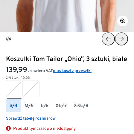
1/4
Koszulki Tom Tailor „Ohio”, 3 sztuki, białe
139,99
zawiera VAT
plus koszty przesyłki
zł
zł/sztuki
46,66
S/4
M/5
L/6
XL/7
XXL/8
Sprawdź tabelę rozmiarów
Produkt tymczasowo niedostępny