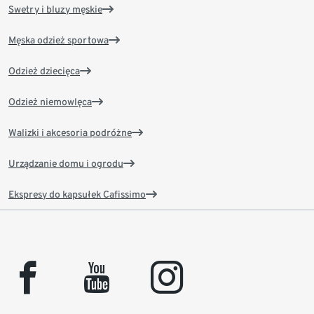
Swetry i bluzy męskie
Męska odzież sportowa
Odzież dziecięca
Odzież niemowlęca
Walizki i akcesoria podróżne
Urządzanie domu i ogrodu
Ekspresy do kapsułek Cafissimo
facebook
youtube
instagram