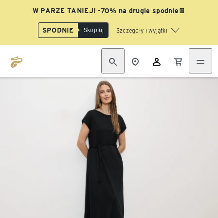
W PARZE TANIEJ! -70% na drugie spodnie👖
SPODNIE
Skopiuj
Szczegóły i wyjątki