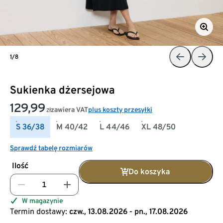
1/8
Sukienka dżersejowa
129,99
zawiera VAT
plus koszty przesyłki
zł
S 36/38
M 40/42
L 44/46
XL 48/50
Sprawdź tabelę rozmiarów
Ilość
Do koszyka
W magazynie
Termin dostawy:
czw., 13.08.2026 - pn., 17.08.2026