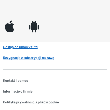
appleinc
android
Odstąp od umowy tutaj
Rezygnacja z subskrypcji na kawę
Kontakt i pomoc
Informacje o firmie
Polityka prywatności i plików cookie