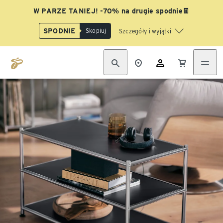
W PARZE TANIEJ! -70% na drugie spodnie👖
SPODNIE
Skopiuj
Szczegóły i wyjątki