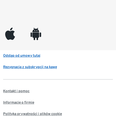
appleinc
android
Odstąp od umowy tutaj
Rezygnacja z subskrypcji na kawę
Kontakt i pomoc
Informacje o firmie
Polityka prywatności i plików cookie