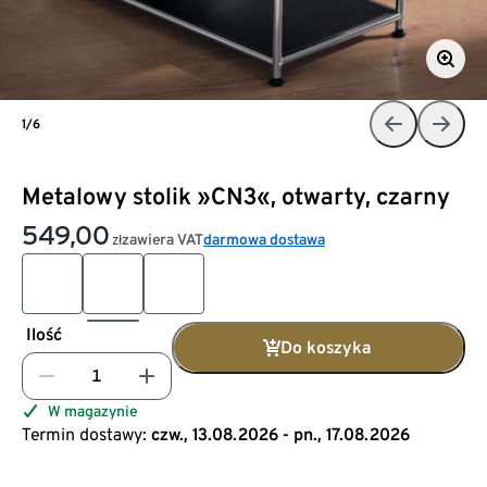
1/6
Metalowy stolik »CN3«, otwarty, czarny
549,00
zawiera VAT
darmowa dostawa
zł
Ilość
Do koszyka
W magazynie
Termin dostawy:
czw., 13.08.2026 - pn., 17.08.2026