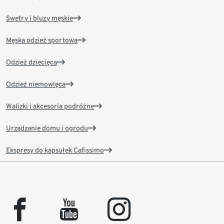
Swetry i bluzy męskie
Męska odzież sportowa
Odzież dziecięca
Odzież niemowlęca
Walizki i akcesoria podróżne
Urządzanie domu i ogrodu
Ekspresy do kapsułek Cafissimo
facebook
youtube
instagram