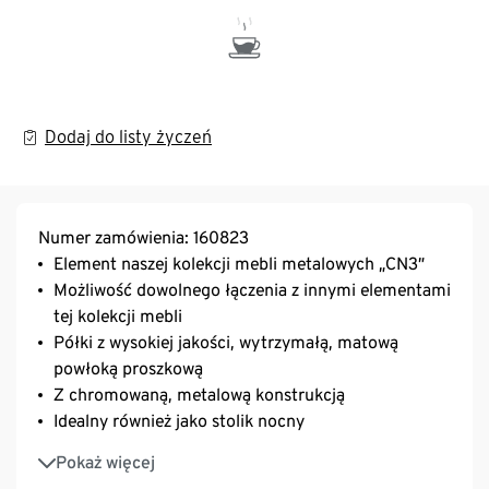
Dodaj do listy życzeń
Numer zamówienia: 160823
Element naszej kolekcji mebli metalowych „CN3”
Możliwość dowolnego łączenia z innymi elementami
tej kolekcji mebli
Półki z wysokiej jakości, wytrzymałą, matową
powłoką proszkową
Z chromowaną, metalową konstrukcją
Idealny również jako stolik nocny
Stolik ze stopkami z tworzywa sztucznego o
Pokaż więcej
regulowanej wysokości zapewniającymi stabilność