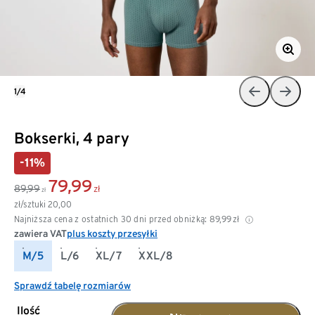
1/4
Bokserki, 4 pary
-11%
79,99
89,99
zł
zł
zł/sztuki
20,00
Najniższa cena z ostatnich 30 dni przed obniżką:
89,99
zł
zawiera VAT
plus koszty przesyłki
M/5
L/6
XL/7
XXL/8
Sprawdź tabelę rozmiarów
Ilość