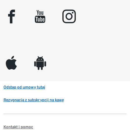
facebook
youtube
instagram
appleinc
android
Odstąp od umowy tutaj
Rezygnacja z subskrypcji na kawę
Kontakt i pomoc