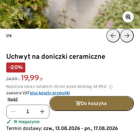
1/6
Uchwyt na doniczki ceramiczne
-20%
19,99
24,99
zł
zł
Najniższa cena z ostatnich 30 dni przed obniżką:
24,99
zł
zawiera VAT
plus koszty przesyłki
Ilość
Do koszyka
W magazynie
Termin dostawy:
czw., 13.08.2026 - pn., 17.08.2026