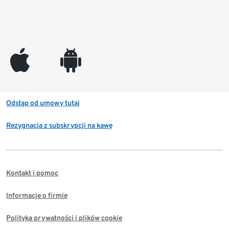
appleinc
android
Odstąp od umowy tutaj
Rezygnacja z subskrypcji na kawę
Kontakt i pomoc
Informacje o firmie
Polityka prywatności i plików cookie