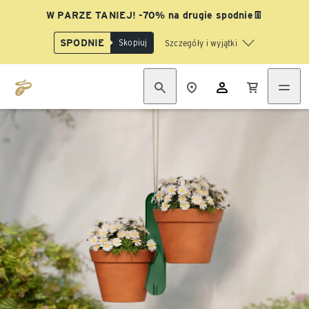
W PARZE TANIEJ! -70% na drugie spodnie👖
SPODNIE
Skopiuj
Szczegóły i wyjątki