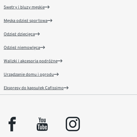
Swetry i bluzy męskie
Męska odzież sportowa
Odzież dziecięca
Odzież niemowlęca
Walizki i akcesoria podróżne
Urządzanie domu i ogrodu
Ekspresy do kapsułek Cafissimo
facebook
youtube
instagram