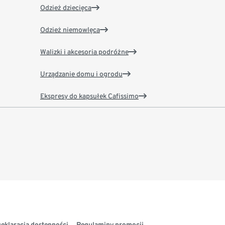
Odzież dziecięca
Odzież niemowlęca
Walizki i akcesoria podróżne
Urządzanie domu i ogrodu
Ekspresy do kapsułek Cafissimo
eklaracja dostępności
Regulaminy promocji