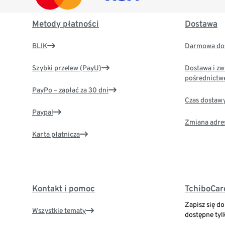
Metody płatności
Dostawa
BLIK
Darmowa dos
Szybki przelew (PayU)
Dostawa i zw
pośrednictw
PayPo – zapłać za 30 dni
Czas dostaw
Paypal
Zmiana adre
Karta płatnicza
Kontakt i pomoc
TchiboCar
Zapisz się d
Wszystkie tematy
dostępne tyl