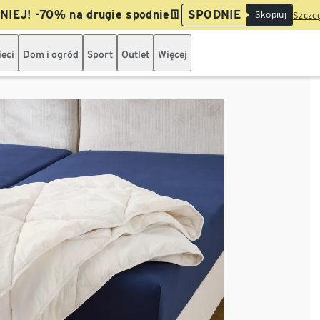
IEJ! -70% na drugie spodnie👖
SPODNIE
Skopiuj
Szczeg
ieci
Dom i ogród
Sport
Outlet
Więcej