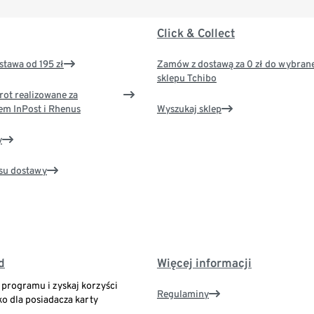
Click & Collect
tawa od 195 zł
Zamów z dostawą za 0 zł do wybran
sklepu Tchibo
rot realizowane za
em InPost i Rhenus
Wyszukaj sklep
y
su dostawy
d
Więcej informacji
o programu i zyskaj korzyści
Regulaminy
ko dla posiadacza karty