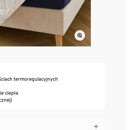
ściach termoregulacyjnych
ie ciepła
cznej)