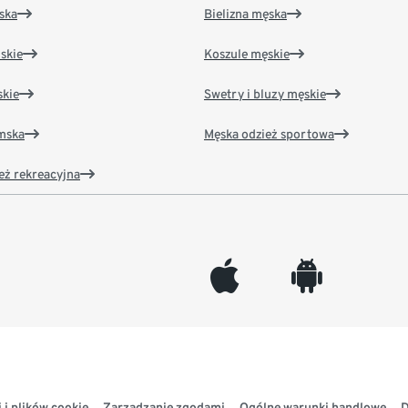
ska
Bielizna męska
skie
Koszule męskie
kie
Swetry i bluzy męskie
amska
Męska odzież sportowa
eż rekreacyjna
appleinc
android
 i plików cookie
Zarządzanie zgodami
Ogólne warunki handlowe
D