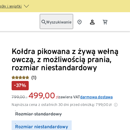
óły i wyjątki
Wyszukiwanie
Kołdra pikowana z żywą wełną
owczą, z możliwością prania,
rozmiar niestandardowy
(1)
-37%
499,00
799,00
zawiera VAT
darmowa dostawa
zł
zł
Najniższa cena z ostatnich 30 dni przed obniżką:
799,00
zł
Rozmiar standardowy
Rozmiar niestandardowy