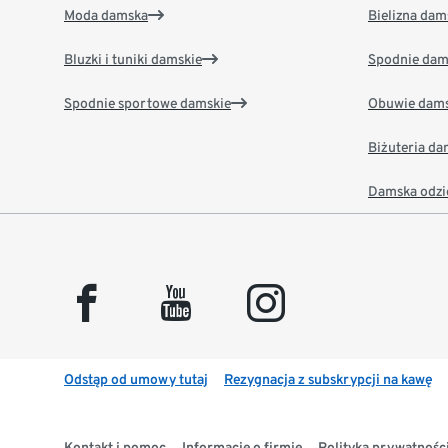
Moda damska
Bielizna dam
Bluzki i tuniki damskie
Spodnie dam
Spodnie sportowe damskie
Obuwie dams
Biżuteria d
Damska odzi
facebook
youtube
instagram
Odstąp od umowy tutaj
Rezygnacja z subskrypcji na kawę
Kontakt i pomoc
Informacje o firmie
Polityka prywatności