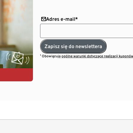
Adres e-mail*
Zapisz się do newslettera
¹ Obowiązują
ogólne warunki dotyczące realizacji kuponó