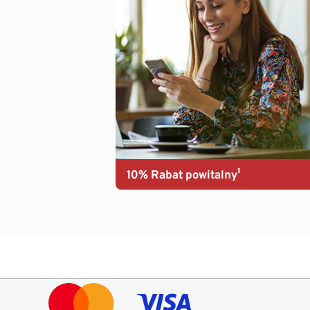
10% Rabat powitalny¹