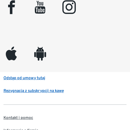
facebook
youtube
instagram
appleinc
android
Odstąp od umowy tutaj
Rezygnacja z subskrypcji na kawę
Kontakt i pomoc