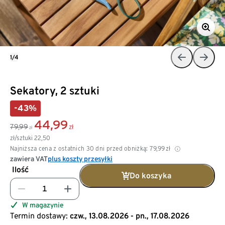
1/4
Sekatory, 2 sztuki
-43%
44,99
79,99
zł
zł
zł/sztuki
22,50
Najniższa cena z ostatnich 30 dni przed obniżką:
79,99
zł
zawiera VAT
plus koszty przesyłki
Ilość
Do koszyka
W magazynie
Termin dostawy:
czw., 13.08.2026 - pn., 17.08.2026