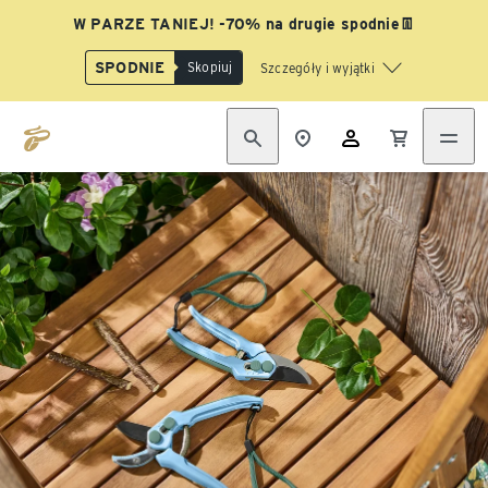
W PARZE TANIEJ! -70% na drugie spodnie👖
SPODNIE
Skopiuj
Szczegóły i wyjątki