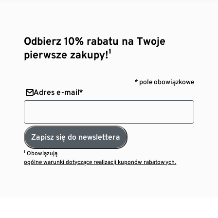
Odbierz 10% rabatu na Twoje
pierwsze zakupy!¹
* pole obowiązkowe
Adres e-mail*
Zapisz się do newslettera
¹ Obowiązują
ogólne warunki dotyczące realizacji kuponów rabatowych.