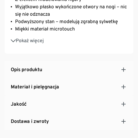
Wyjątkowo płasko wykończone otwory na nogi – nic
się nie odznacza
Podwyższony stan – modelują zgrabną sylwetkę
Miękki materiał microtouch
Z zawartością wysokogatunkowego, markowego
Pokaż więcej
elastanu, zapewniającego trwałość i wysoką
wytrzymałość podczas prania
Bawełniany klin
Opis produktu
Materiał i pielęgnacja
Jakość
Dostawa i zwroty