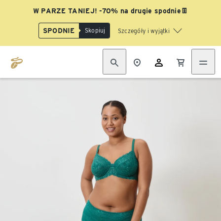
W PARZE TANIEJ! -70% na drugie spodnie👖
SPODNIE
Skopiuj
Szczegóły i wyjątki