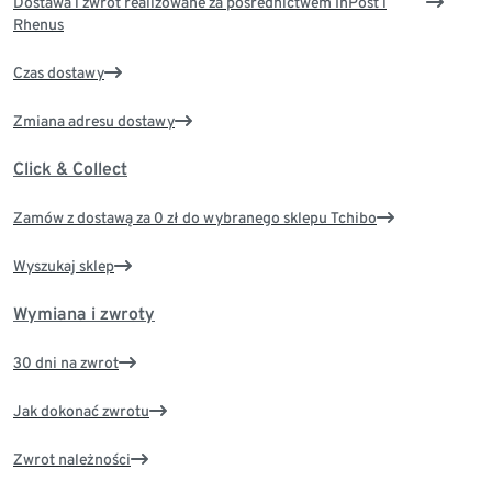
Dostawa i zwrot realizowane za pośrednictwem InPost i
Rhenus
Czas dostawy
Zmiana adresu dostawy
Click & Collect
Zamów z dostawą za 0 zł do wybranego sklepu Tchibo
Wyszukaj sklep
Wymiana i zwroty
30 dni na zwrot
Jak dokonać zwrotu
Zwrot należności