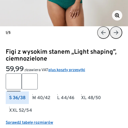
1/5
Figi z wysokim stanem „Light shaping”,
ciemnozielone
59,99
zawiera VAT
plus koszty przesyłki
zł
S 36/38
M 40/42
L 44/46
XL 48/50
XXL 52/54
Sprawdź tabelę rozmiarów