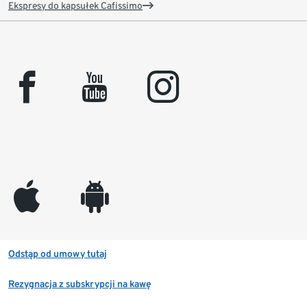
Ekspresy do kapsułek Cafissimo
facebook
youtube
instagram
appleinc
android
Odstąp od umowy tutaj
Rezygnacja z subskrypcji na kawę