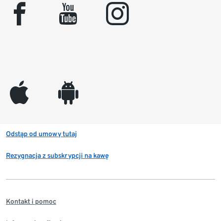
facebook
youtube
instagram
appleinc
android
Odstąp od umowy tutaj
Rezygnacja z subskrypcji na kawę
Kontakt i pomoc