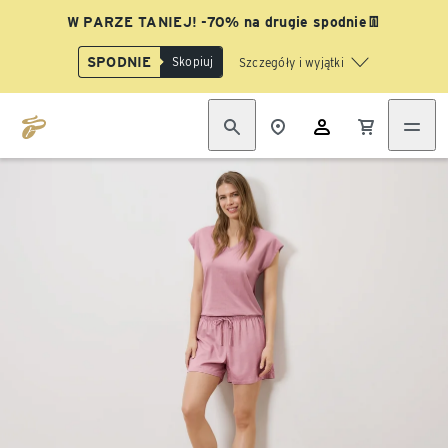
W PARZE TANIEJ! -70% na drugie spodnie👖
SPODNIE
Skopiuj
Szczegóły i wyjątki