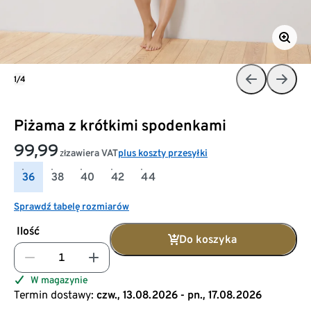
1/4
Piżama z krótkimi spodenkami
99,99
zawiera VAT
plus koszty przesyłki
zł
36
38
40
42
44
Sprawdź tabelę rozmiarów
Ilość
Do koszyka
W magazynie
Termin dostawy:
czw., 13.08.2026 - pn., 17.08.2026