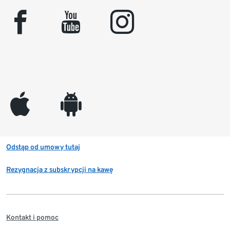
facebook
youtube
instagram
appleinc
android
Odstąp od umowy tutaj
Rezygnacja z subskrypcji na kawę
Kontakt i pomoc