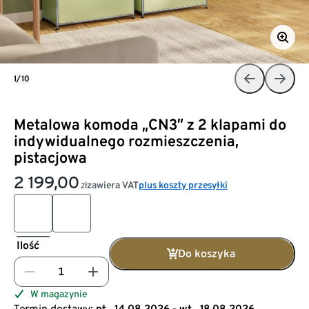
1/10
Metalowa komoda „CN3” z 2 klapami do
indywidualnego rozmieszczenia,
pistacjowa
2 199,00
zawiera VAT
plus koszty przesyłki
zł
Ilość
Do koszyka
W magazynie
Termin dostawy:
pt., 14.08.2026 - wt., 18.08.2026