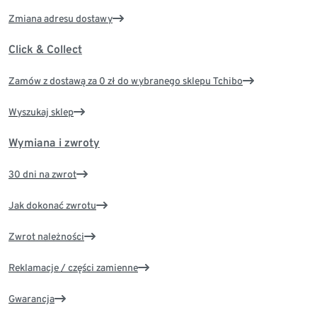
Zmiana adresu dostawy
Click & Collect
Zamów z dostawą za 0 zł do wybranego sklepu Tchibo
Wyszukaj sklep
Wymiana i zwroty
30 dni na zwrot
Jak dokonać zwrotu
Zwrot należności
Reklamacje / części zamienne
Gwarancja