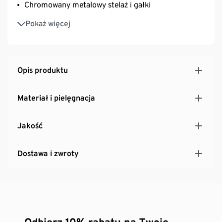
Chromowany metalowy stelaż i gałki
Z nóżkami z tworzywa sztucznego o regulowanej
Pokaż więcej
wysokości – zapewniają stabilność także na
nierównych powierzchniach
Opis produktu
Materiał i pielęgnacja
Jakość
Dostawa i zwroty
Odbierz 10% rabatu na Twoje