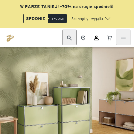
W PARZE TANIEJ! -70% na drugie spodnie👖
SPODNIE
Skopiuj
Szczegóły i wyjątki