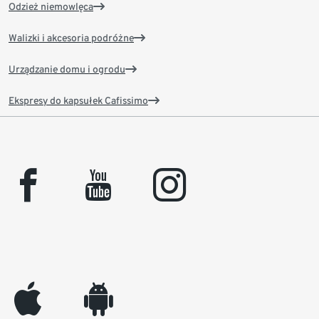
Odzież niemowlęca
Walizki i akcesoria podróżne
Urządzanie domu i ogrodu
Ekspresy do kapsułek Cafissimo
facebook
youtube
instagram
appleinc
android