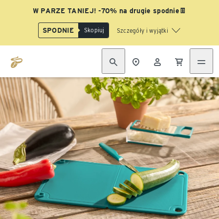
W PARZE TANIEJ! -70% na drugie spodnie👖
SPODNIE
Skopiuj
Szczegóły i wyjątki