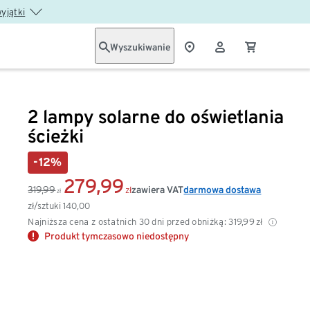
wyjątki
Wyszukiwanie
2 lampy solarne do oświetlania
ścieżki
-12%
279,99
319,99
zawiera VAT
darmowa dostawa
zł
zł
zł/sztuki
140,00
Najniższa cena z ostatnich 30 dni przed obniżką:
319,99
zł
Produkt tymczasowo niedostępny