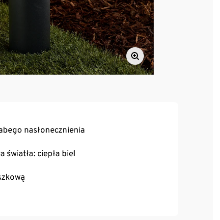
abego nasłonecznienia
światła: ciepła biel
oszkową
kumulatorów Ni-MH
lub z płytą do mocowania, przykręcaną do