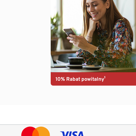
10% Rabat powitalny¹