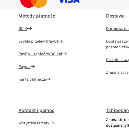
Metody płatności
Dostawa
BLIK
Darmowa dos
Szybki przelew (PayU)
Dostawa i zw
pośrednictw
PayPo – zapłać za 30 dni
Czas dostaw
Paypal
Zmiana adre
Karta płatnicza
Kontakt i pomoc
TchiboCar
Zapisz się d
Wszystkie tematy
dostępne tyl