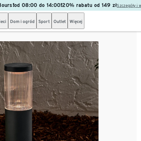
ours❗od 08:00 do 14:00❗20% rabatu od 149 zł
Szczegóły i 
ieci
Dom i ogród
Sport
Outlet
Więcej