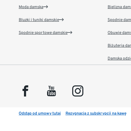
Moda damska
Bielizna dam
Bluzki i tuniki damskie
Spodnie dam
Spodnie sportowe damskie
Obuwie dams
Biżuteria d
Damska odzi
facebook
youtube
instagram
Odstąp od umowy tutaj
Rezygnacja z subskrypcji na kawę