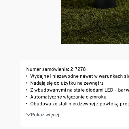
Numer zamówienia: 217278
Wydajne i niezawodne nawet w warunkach sł
Nadają się do użytku na zewnątrz
Z wbudowanymi na stałe diodami LED – barwa 
Automatyczne włączanie o zmroku
Obudowa ze stali nierdzewnej z powłoką pr
Wbudowany panel słoneczny z kompletem a
Pokaż więcej
Możliwość użycia z dołączonymi szpikulcami 
drewna lub kamienia