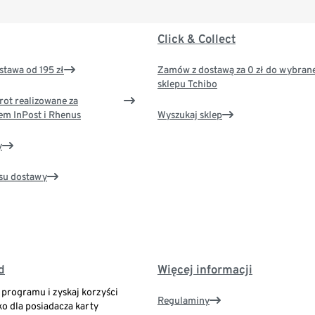
Click & Collect
tawa od 195 zł
Zamów z dostawą za 0 zł do wybran
sklepu Tchibo
rot realizowane za
em InPost i Rhenus
Wyszukaj sklep
y
su dostawy
d
Więcej informacji
o programu i zyskaj korzyści
Regulaminy
ko dla posiadacza karty