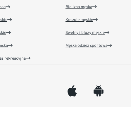
ska
Bielizna męska
skie
Koszule męskie
kie
Swetry i bluzy męskie
amska
Męska odzież sportowa
eż rekreacyjna
appleinc
android