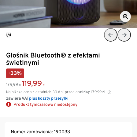
1/4
Głośnik Bluetooth® z efektami
świetlnymi
-33%
119,99
179,99
zł
zł
Najniższa cena z ostatnich 30 dni przed obniżką:
179,99
zł
zawiera VAT
plus koszty przesyłki
Produkt tymczasowo niedostępny
Numer zamówienia: 190033