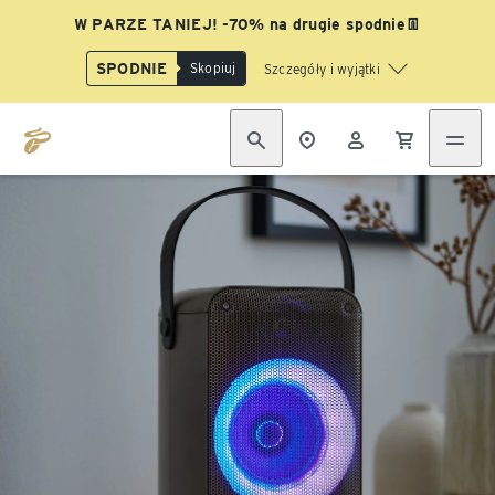
W PARZE TANIEJ! -70% na drugie spodnie👖
SPODNIE
Skopiuj
Szczegóły i wyjątki