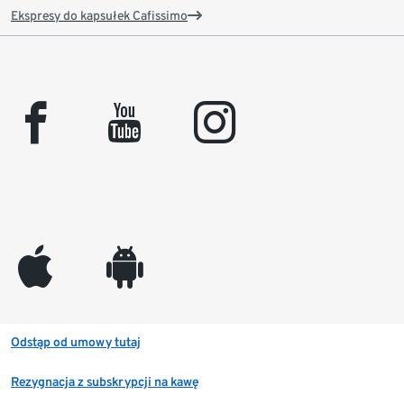
Ekspresy do kapsułek Cafissimo
facebook
youtube
instagram
appleinc
android
Odstąp od umowy tutaj
Rezygnacja z subskrypcji na kawę