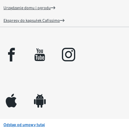
Urządzanie domu i ogrodu
Ekspresy do kapsułek Cafissimo
facebook
youtube
instagram
appleinc
android
Odstąp od umowy tutaj