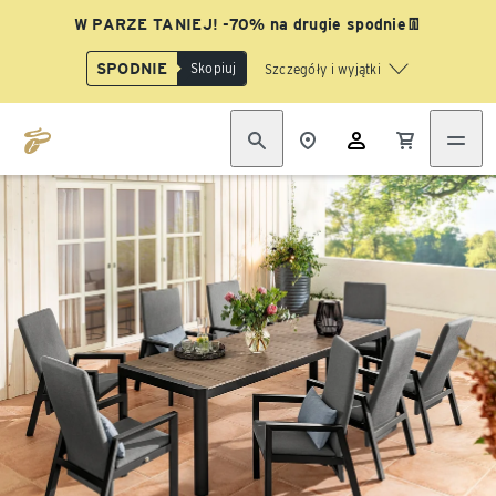
W PARZE TANIEJ! -70% na drugie spodnie👖
SPODNIE
Skopiuj
Szczegóły i wyjątki