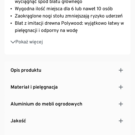
wyciągnąć spod blatu głównego
Wygodna ilość miejsca dla 6 lub nawet 10 osób
Zaokrąglone nogi stołu zmniejszają ryzyko uderzeń
Blat z imitacji drewna Polywood: wyjątkowo łatwy w
pielęgnacji i odporny na wodę
Konstrukcja wykonana z aluminium odpornego na
Pokaż więcej
rdzę, trwała i łatwa w pielęgnacji
Podkładki zabezpieczające podłoże z regulacją
wysokości: stabilne ustawienie także na nierównych
powierzchniach
Opis produktu
Odporny na promieniowanie UV i czynniki
atmosferyczne
Materiał i pielęgnacja
Aluminium do mebli ogrodowych
Jakość