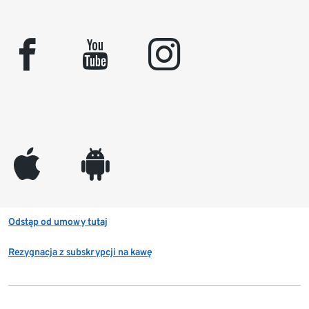
facebook
youtube
instagram
appleinc
android
Odstąp od umowy tutaj
Rezygnacja z subskrypcji na kawę