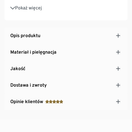
Antypoślizgowy stoper na blacie zapobiega
Pokaż więcej
zsuwaniu się laptopa, tabletu, książki itp.
Opis produktu
Materiał i pielęgnacja
Jakość
Dostawa i zwroty
Opinie klientów