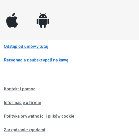
appleinc
android
Odstąp od umowy tutaj
Rezygnacja z subskrypcji na kawę
Kontakt i pomoc
Informacje o firmie
Polityka prywatności i plików cookie
Zarządzanie zgodami