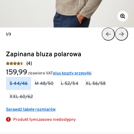
1/3
Zapinana bluza polarowa
(4)
159,99
zawiera VAT
plus koszty przesyłki
zł
S 44/46
M 48/50
L 52/54
XL 56/58
XXL 60/62
Sprawdź tabelę rozmiarów
Produkt tymczasowo niedostępny