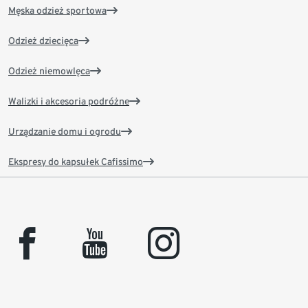
Męska odzież sportowa
Odzież dziecięca
Odzież niemowlęca
Walizki i akcesoria podróżne
Urządzanie domu i ogrodu
Ekspresy do kapsułek Cafissimo
facebook
youtube
instagram