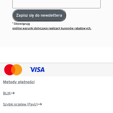
Zapisz się do newslettera
¹ Obowiązują
ogólne warunki dotyczące realizacji kuponów rabatowych.
Metody płatności
BLIK
Szybki przelew (PayU)