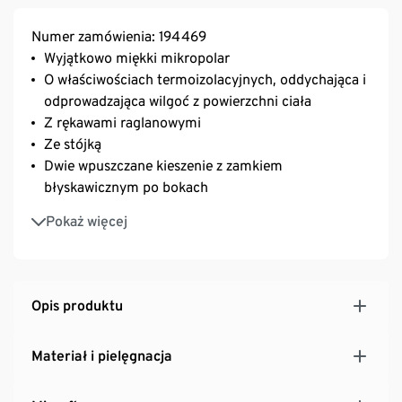
Numer zamówienia: 194469
Wyjątkowo miękki mikropolar
O właściwościach termoizolacyjnych, oddychająca i
odprowadzająca wilgoć z powierzchni ciała
Z rękawami raglanowymi
Ze stójką
Dwie wpuszczane kieszenie z zamkiem
błyskawicznym po bokach
Dół prosty z przodu, zaokrąglony z tyłu
Pokaż więcej
Z efektem melanżu
Opis produktu
Materiał i pielęgnacja