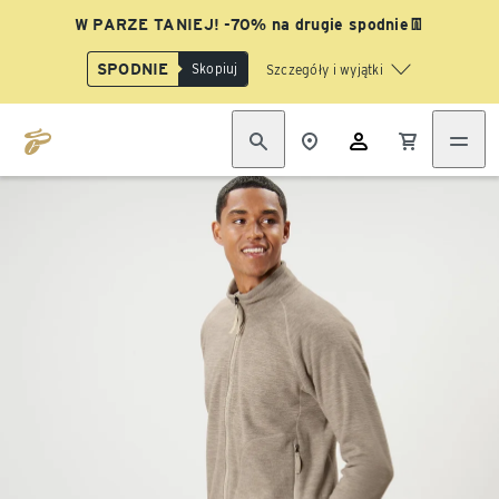
W PARZE TANIEJ! -70% na drugie spodnie👖
SPODNIE
Skopiuj
Szczegóły i wyjątki