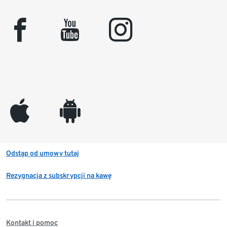
facebook
youtube
instagram
appleinc
android
Odstąp od umowy tutaj
Rezygnacja z subskrypcji na kawę
Kontakt i pomoc