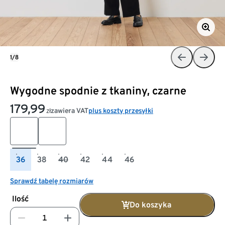
1/8
Wygodne spodnie z tkaniny, czarne
179,99
zawiera VAT
plus koszty przesyłki
zł
36
38
40
42
44
46
Sprawdź tabelę rozmiarów
Ilość
Do koszyka