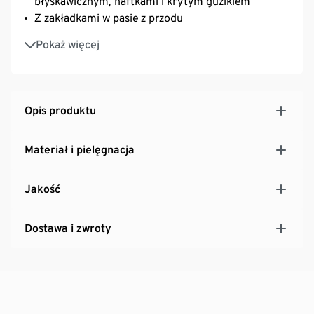
błyskawicznym, haftkami i krytym guzikiem
Z zakładkami w pasie z przodu
Wysoki stan
Pokaż więcej
Wpuszczane kieszenie boczne
Z tyłu ozdobne kieszenie z lamówką z guzikiem
Z zawartością elastanu: odporne na deformacje,
doskonale leżą, zapewniają wysoki komfort noszenia
Opis produktu
Materiał i pielęgnacja
Jakość
Dostawa i zwroty