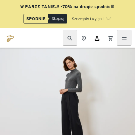
W PARZE TANIEJ! -70% na drugie spodnie👖
SPODNIE
Skopiuj
Szczegóły i wyjątki