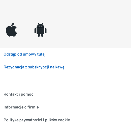
appleinc
android
Odstąp od umowy tutaj
Rezygnacja z subskrypcji na kawę
Kontakt i pomoc
Informacje o firmie
Polityka prywatności i plików cookie