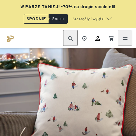
W PARZE TANIEJ! -70% na drugie spodnie👖
SPODNIE
Skopiuj
Szczegóły i wyjątki