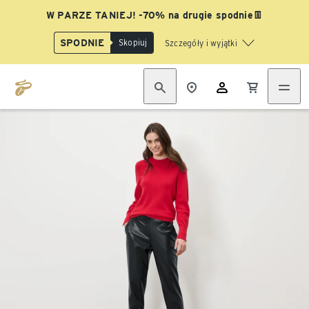
W PARZE TANIEJ! -70% na drugie spodnie👖
SPODNIE
Skopiuj
Szczegóły i wyjątki