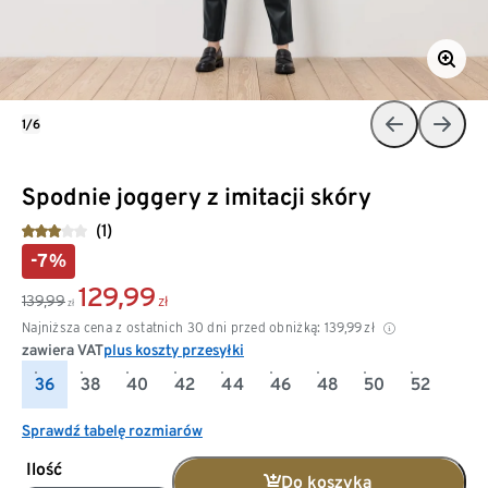
1/6
Spodnie joggery z imitacji skóry
(1)
-7%
129,99
139,99
zł
zł
Najniższa cena z ostatnich 30 dni przed obniżką:
139,99
zł
zawiera VAT
plus koszty przesyłki
36
38
40
42
44
46
48
50
52
Sprawdź tabelę rozmiarów
Ilość
Do koszyka