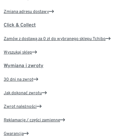
Zmiana adresu dostawy
Click & Collect
Zamów z dostawą za 0 zł do wybranego sklepu Tchibo
Wyszukaj sklep
Wymiana i zwroty
30 dni na zwrot
Jak dokonać zwrotu
Zwrot należności
Reklamacje / części zamienne
Gwarancja