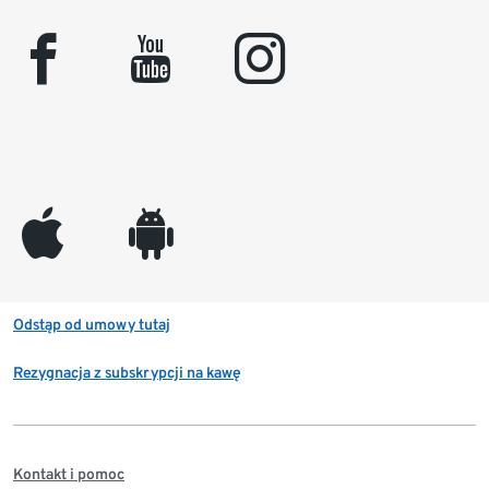
facebook
youtube
instagram
appleinc
android
Odstąp od umowy tutaj
Rezygnacja z subskrypcji na kawę
Kontakt i pomoc