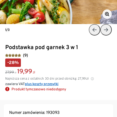
1/3
Podstawka pod garnek 3 w 1
(9)
-28%
19,99
27,99
zł
zł
Najniższa cena z ostatnich 30 dni przed obniżką:
27,99
zł
zawiera VAT
plus koszty przesyłki
Produkt tymczasowo niedostępny
Numer zamówienia: 193093