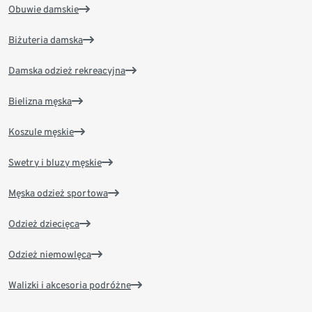
Obuwie damskie
Biżuteria damska
Damska odzież rekreacyjna
Bielizna męska
Koszule męskie
Swetry i bluzy męskie
Męska odzież sportowa
Odzież dziecięca
Odzież niemowlęca
Walizki i akcesoria podróżne