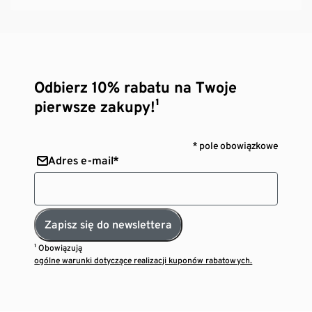
Odbierz 10% rabatu na Twoje
pierwsze zakupy!¹
* pole obowiązkowe
Adres e-mail*
Zapisz się do newslettera
¹ Obowiązują
ogólne warunki dotyczące realizacji kuponów rabatowych.