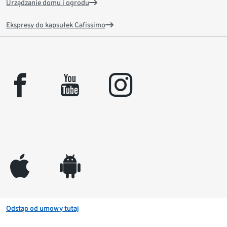
Urządzanie domu i ogrodu
Ekspresy do kapsułek Cafissimo
facebook
youtube
instagram
appleinc
android
Odstąp od umowy tutaj