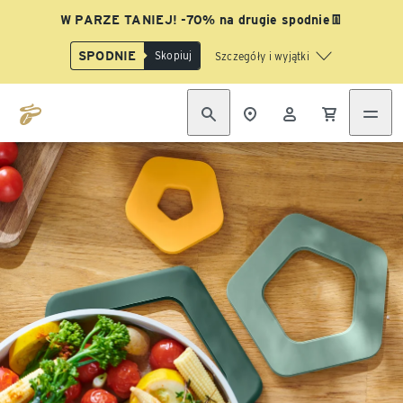
W PARZE TANIEJ! -70% na drugie spodnie👖
SPODNIE
Skopiuj
Szczegóły i wyjątki