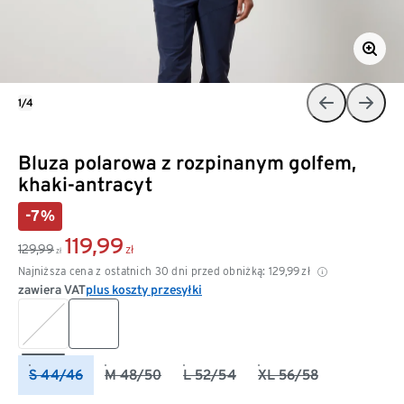
1/4
Bluza polarowa z rozpinanym golfem,
khaki-antracyt
-7%
119,99
129,99
zł
zł
Najniższa cena z ostatnich 30 dni przed obniżką:
129,99
zł
zawiera VAT
plus koszty przesyłki
S 44/46
M 48/50
L 52/54
XL 56/58