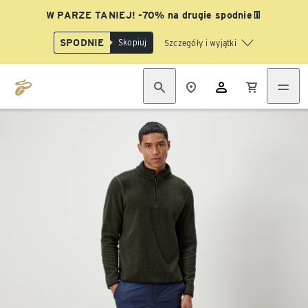
W PARZE TANIEJ! -70% na drugie spodnie👖
SPODNIE
Skopiuj
Szczegóły i wyjątki