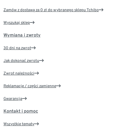
Zamów z dostawą za 0 zł do wybranego sklepu Tchibo
Wyszukaj sklep
Wymiana i zwroty
30 dni na zwrot
Jak dokonać zwrotu
Zwrot należności
Reklamacje / części zamienne
Gwarancja
Kontakt i pomoc
Wszystkie tematy