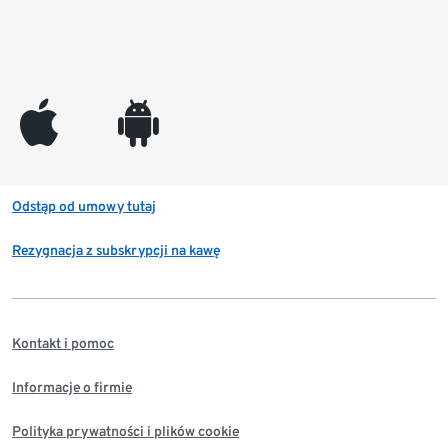
appleinc
android
Odstąp od umowy tutaj
Rezygnacja z subskrypcji na kawę
Kontakt i pomoc
Informacje o firmie
Polityka prywatności i plików cookie