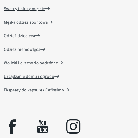
Swetry i bluzy męskie
Męska odzież sportowa
Odzież dziecięca
Odzież niemowlęca
Walizki i akcesoria podróżne
Urządzanie domu i ogrodu
Ekspresy do kapsułek Cafissimo
facebook
youtube
instagram