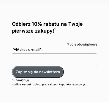
Odbierz 10% rabatu na Twoje
pierwsze zakupy!¹
* pole obowiązkowe
Adres e-mail*
Zapisz się do newslettera
¹ Obowiązują
ogólne warunki dotyczące realizacji kuponów rabatowych.