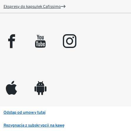
Ekspresy do kapsułek Cafissimo
facebook
youtube
instagram
appleinc
android
Odstąp od umowy tutaj
Rezygnacja z subskrypcji na kawę