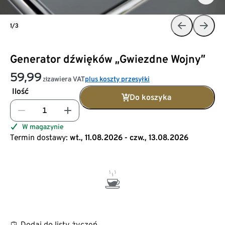
1/3
Generator dźwięków „Gwiezdne Wojny”
59,99
zawiera VAT
plus koszty przesyłki
zł
Ilość
Do koszyka
W magazynie
Termin dostawy:
wt., 11.08.2026 - czw., 13.08.2026
Dodaj do listy życzeń