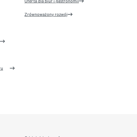
Oferta dla biur i gastronomii
Zrównoważony rozwój
ru