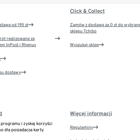
Click & Collect
tawa od 195 zł
Zamów z dostawą za 0 zł do wybran
sklepu Tchibo
rot realizowane za
em InPost i Rhenus
Wyszukaj sklep
y
su dostawy
d
Więcej informacji
o programu i zyskaj korzyści
Regulaminy
ko dla posiadacza karty