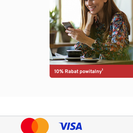
10% Rabat powitalny¹