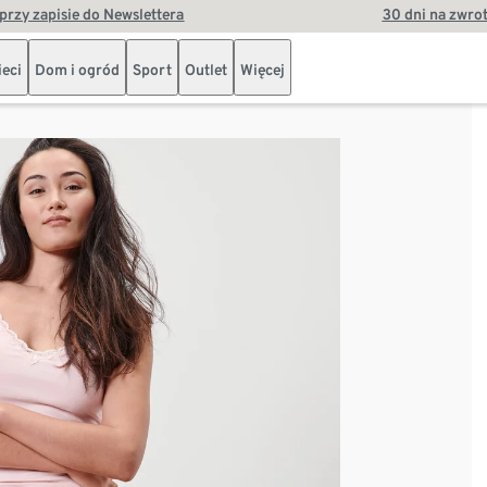
przy zapisie do Newslettera
30 dni na zwro
ieci
Dom i ogród
Sport
Outlet
Więcej