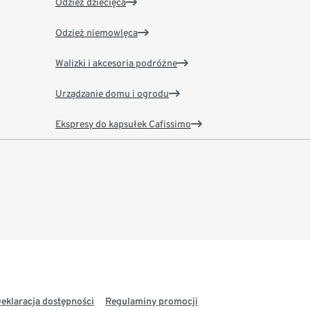
Odzież dziecięca
Odzież niemowlęca
Walizki i akcesoria podróżne
Urządzanie domu i ogrodu
Ekspresy do kapsułek Cafissimo
eklaracja dostępności
Regulaminy promocji