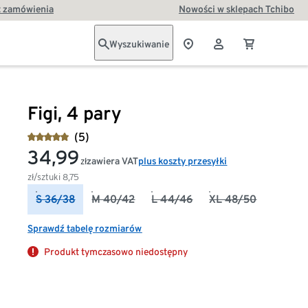
t zamówienia
Nowości w sklepach Tchibo
Wyszukiwanie
Figi, 4 pary
(5)
34,99
zawiera VAT
plus koszty przesyłki
zł
zł/sztuki
8,75
S 36/38
M 40/42
L 44/46
XL 48/50
Sprawdź tabelę rozmiarów
Produkt tymczasowo niedostępny