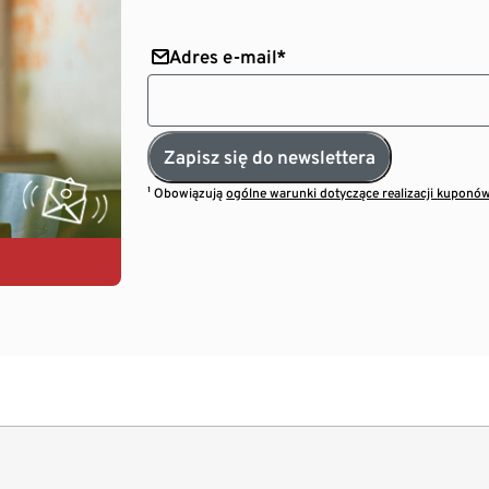
Adres e-mail*
Zapisz się do newslettera
¹ Obowiązują
ogólne warunki dotyczące realizacji kuponó