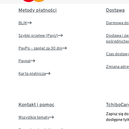
Metody płatności
Dostawa
BLIK
Darmowa dos
Szybki przelew (PayU)
Dostawa i zw
pośrednictw
PayPo – zapłać za 30 dni
Czas dostaw
Paypal
Zmiana adre
Karta płatnicza
Kontakt i pomoc
TchiboCar
Zapisz się d
Wszystkie tematy
dostępne tyl