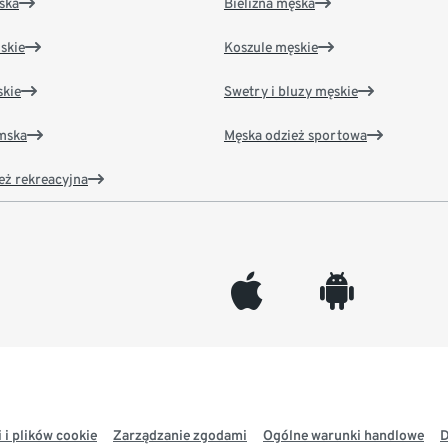
ska
Bielizna męska
skie
Koszule męskie
kie
Swetry i bluzy męskie
amska
Męska odzież sportowa
eż rekreacyjna
appleinc
android
 i plików cookie
Zarządzanie zgodami
Ogólne warunki handlowe
D