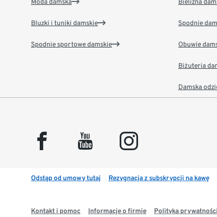
Moda damska
Bielizna dam
Bluzki i tuniki damskie
Spodnie dam
Spodnie sportowe damskie
Obuwie dams
Biżuteria d
Damska odzi
facebook
youtube
instagram
Odstąp od umowy tutaj
Rezygnacja z subskrypcji na kawę
Kontakt i pomoc
Informacje o firmie
Polityka prywatności