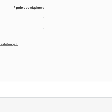
* pole obowiązkowe
w rabatowych.