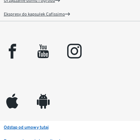
Urządzanie domu i ogrodu
Ekspresy do kapsułek Cafissimo
facebook
youtube
instagram
appleinc
android
Odstąp od umowy tutaj