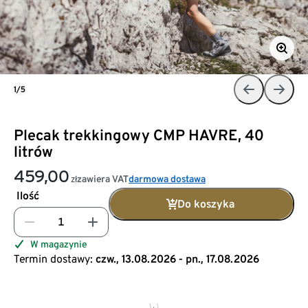
1/5
Plecak trekkingowy CMP HAVRE, 40
litrów
459,00
zawiera VAT
darmowa dostawa
zł
Ilość
Do koszyka
W magazynie
Termin dostawy:
czw., 13.08.2026 - pn., 17.08.2026