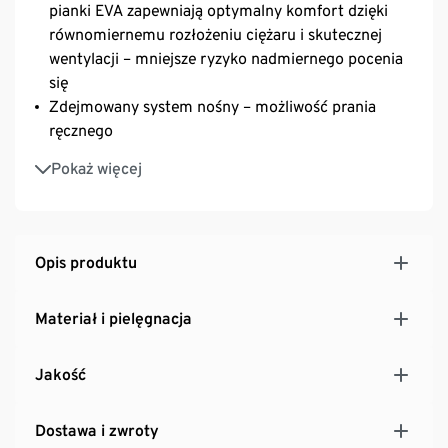
pianki EVA zapewniają optymalny komfort dzięki
równomiernemu rozłożeniu ciężaru i skutecznej
wentylacji – mniejsze ryzyko nadmiernego pocenia
się
Zdejmowany system nośny – możliwość prania
ręcznego
Osłona przeciwdeszczowa chroni zawartość przed
Pokaż więcej
lekkim deszczem i rozpryskami wody
Wyściełany pas biodrowy dla lepszej stabilności
Podwójna komora boczna na butelki z wodą
Kieszeń na pasie z szybkim dostępem
Opis produktu
Regulowany pas piersiowy
Zewnętrzna kieszeń z zamkiem błyskawicznym
Materiał i pielęgnacja
Wbudowany gwizdek bezpieczeństwa
Kieszeń wewnętrzna na dokumenty
Jakość
Rozciągany pokrowiec przeciwdeszczowy z
zapięciem na klamrę
Kompatybilny z workiem na wodę
Dostawa i zwroty