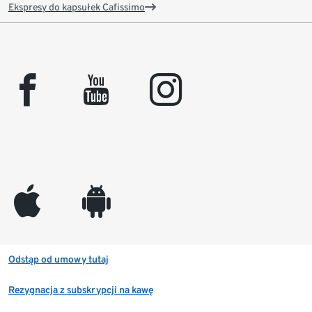
Ekspresy do kapsułek Cafissimo
facebook
youtube
instagram
appleinc
android
Odstąp od umowy tutaj
Rezygnacja z subskrypcji na kawę