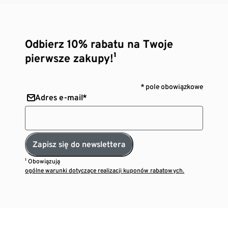
Odbierz 10% rabatu na Twoje
pierwsze zakupy!¹
* pole obowiązkowe
Adres e-mail*
Zapisz się do newslettera
¹ Obowiązują
ogólne warunki dotyczące realizacji kuponów rabatowych.