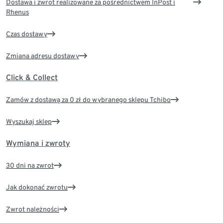
Dostawa i zwrot realizowane za pośrednictwem InPost i
Rhenus
Czas dostawy
Zmiana adresu dostawy
Click & Collect
Zamów z dostawą za 0 zł do wybranego sklepu Tchibo
Wyszukaj sklep
Wymiana i zwroty
30 dni na zwrot
Jak dokonać zwrotu
Zwrot należności