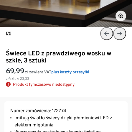
1/3
Świece LED z prawdziwego wosku w
szkle, 3 sztuki
69,99
zawiera VAT
plus koszty przesyłki
zł
zł/sztuki
23,33
Produkt tymczasowo niedostępny
Numer zamówienia: 172774
Imitują światło świecy dzięki płomieniowi LED z
efektem migotania
Wyczarowują nastrojowe akcenty świetlne