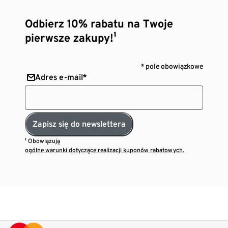
Odbierz 10% rabatu na Twoje
pierwsze zakupy!¹
* pole obowiązkowe
Adres e-mail*
Zapisz się do newslettera
¹ Obowiązują
ogólne warunki dotyczące realizacji kuponów rabatowych.