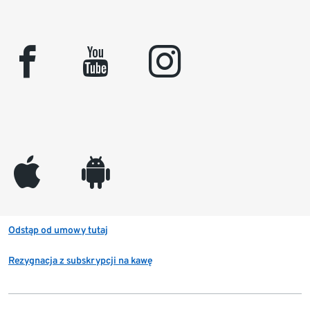
facebook
youtube
instagram
appleinc
android
Odstąp od umowy tutaj
Rezygnacja z subskrypcji na kawę