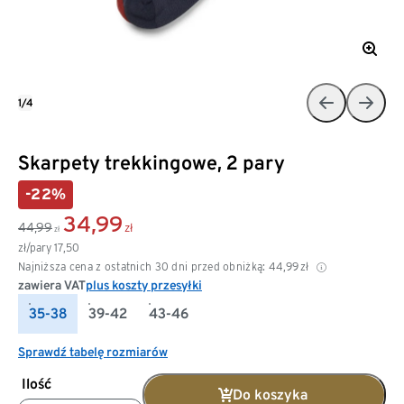
1/4
Skarpety trekkingowe, 2 pary
-22%
34,99
44,99
zł
zł
zł/pary
17,50
Najniższa cena z ostatnich 30 dni przed obniżką:
44,99
zł
zawiera VAT
plus koszty przesyłki
35-38
39-42
43-46
Sprawdź tabelę rozmiarów
Ilość
Do koszyka