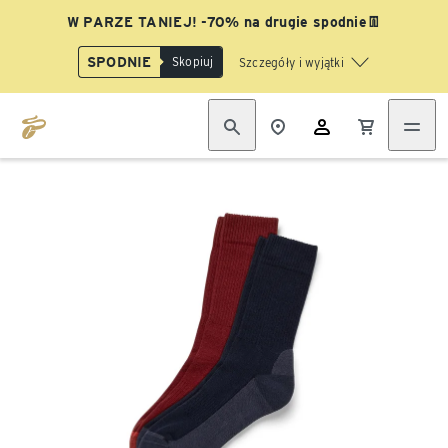
W PARZE TANIEJ! -70% na drugie spodnie👖
SPODNIE
Skopiuj
Szczegóły i wyjątki