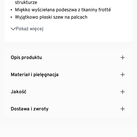
strukturze
Miękko wyściełana podeszwa z tkaniny frotté
Wyjątkowo płaski szew na palcach
Z zawartością markowego elastanu: odporne na
Pokaż więcej
deformacje, doskonale leżą, zapewniają wysoki
komfort noszenia
Uniseks
Z bawełny
Opis produktu
Materiał i pielęgnacja
Jakość
Dostawa i zwroty