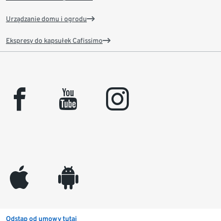
Urządzanie domu i ogrodu
Ekspresy do kapsułek Cafissimo
facebook
youtube
instagram
appleinc
android
Odstąp od umowy tutaj