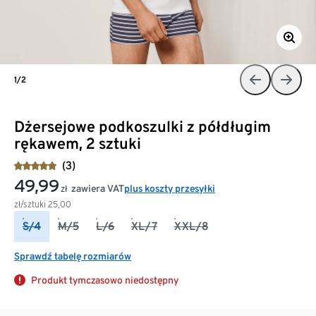
1/2
Dżersejowe podkoszulki z półdługim
rękawem, 2 sztuki
(3)
49,99
zawiera VAT
plus koszty przesyłki
zł
zł/sztuki
25,00
S/4
M/5
L/6
XL/7
XXL/8
Sprawdź tabelę rozmiarów
Produkt tymczasowo niedostępny