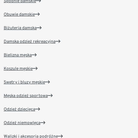
Spodnie damskie
Obuwie damskie
Biżuteria damska
Damska odzież rekreacyjna
Bielizna męska
Koszule męskie
Swetry i bluzy męskie
Męska odzież sportowa
Odzież dziecięca
Odzież niemowlęca
Walizki i akcesoria podróżne