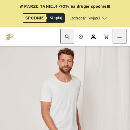
W PARZE TANIEJ! -70% na drugie spodnie👖
SPODNIE
Skopiuj
Szczegóły i wyjątki