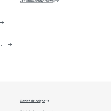
Zrównoważony rozwój
ru
Odzież dziecięca