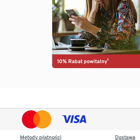
10% Rabat powitalny¹
Metody płatności
Dostawa