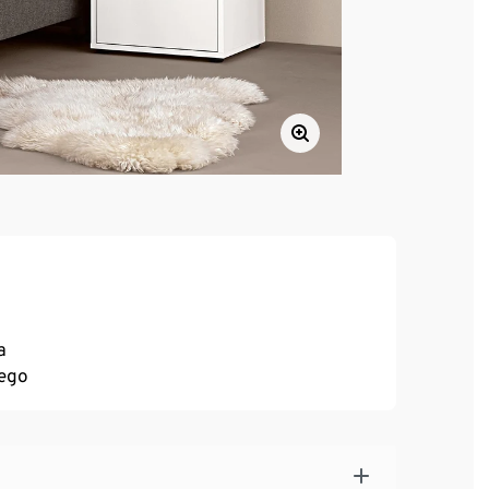
a
nego