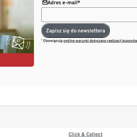
Adres e-mail*
Zapisz się do newslettera
¹ Obowiązują
ogólne warunki dotyczące realizacji kuponó
Click & Collect