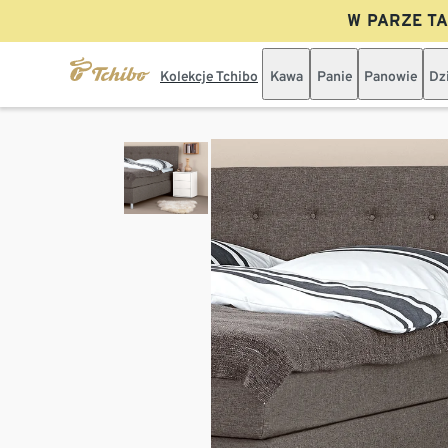
W PARZE TAN
Kolekcje Tchibo
Kawa
Panie
Panowie
Dz