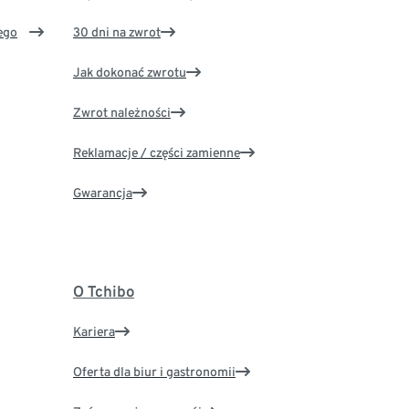
ego
30 dni na zwrot
Jak dokonać zwrotu
Zwrot należności
Reklamacje / części zamienne
Gwarancja
O Tchibo
Kariera
Oferta dla biur i gastronomii