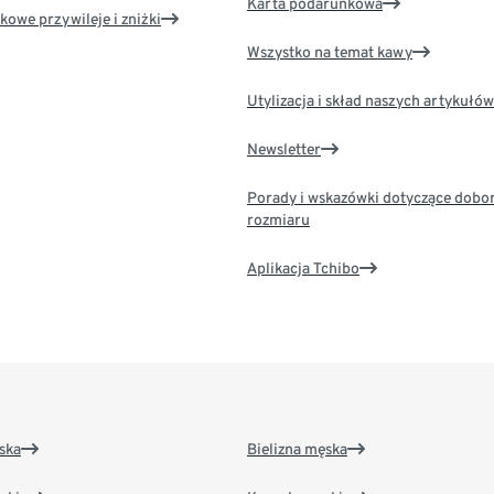
Karta podarunkowa
kowe przywileje i zniżki
Wszystko na temat kawy
Utylizacja i skład naszych artykułów
Newsletter
Porady i wskazówki dotyczące dobo
rozmiaru
Aplikacja Tchibo
ska
Bielizna męska