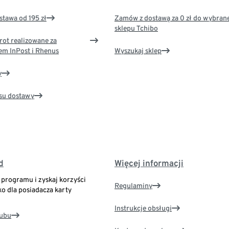
tawa od 195 zł
Zamów z dostawą za 0 zł do wybran
sklepu Tchibo
rot realizowane za
em InPost i Rhenus
Wyszukaj sklep
y
su dostawy
d
Więcej informacji
o programu i zyskaj korzyści
Regulaminy
ko dla posiadacza karty
Instrukcje obsługi
lubu