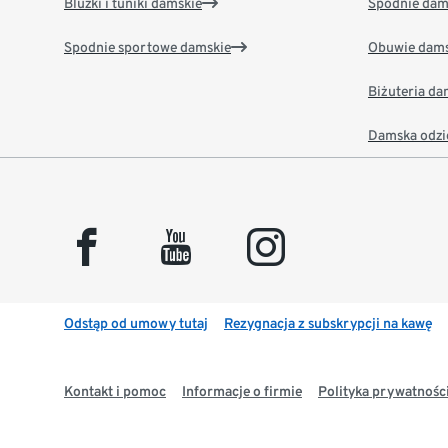
Bluzki i tuniki damskie
Spodnie dam
Spodnie sportowe damskie
Obuwie dams
Biżuteria d
Damska odzi
facebook
youtube
instagram
Odstąp od umowy tutaj
Rezygnacja z subskrypcji na kawę
Kontakt i pomoc
Informacje o firmie
Polityka prywatności