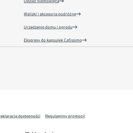
Odzież niemowlęca
Walizki i akcesoria podróżne
Urządzanie domu i ogrodu
Ekspresy do kapsułek Cafissimo
eklaracja dostępności
Regulaminy promocji