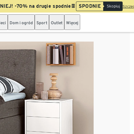
IEJ! -70% na drugie spodnie👖
SPODNIE
Skopiuj
Szczeg
ieci
Dom i ogród
Sport
Outlet
Więcej