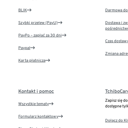
BLIK
Darmowa dos
Szybki przelew (PayU)
Dostawa i zw
pośrednictw
PayPo – zapłać za 30 dni
Czas dostaw
Paypal
Zmiana adre
Karta płatnicza
Kontakt i pomoc
TchiboCar
Zapisz się d
Wszystkie tematy
dostępne tyl
Formularz kontaktowy
Dołącz do K