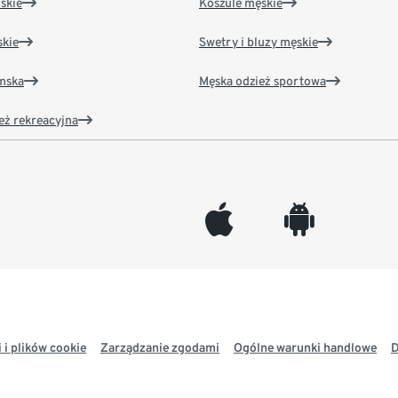
skie
Koszule męskie
kie
Swetry i bluzy męskie
amska
Męska odzież sportowa
eż rekreacyjna
appleinc
android
 i plików cookie
Zarządzanie zgodami
Ogólne warunki handlowe
D