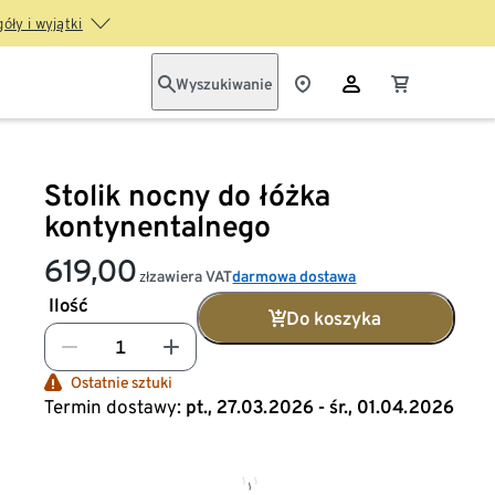
óły i wyjątki
Wyszukiwanie
Stolik nocny do łóżka
kontynentalnego
619,00
zawiera VAT
darmowa dostawa
zł
Ilość
Do koszyka
Ostatnie sztuki
Termin dostawy:
pt., 27.03.2026 - śr., 01.04.2026