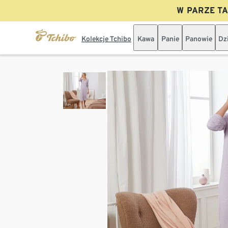
W PARZE TAN
Kolekcje Tchibo
Kawa
Panie
Panowie
Dz