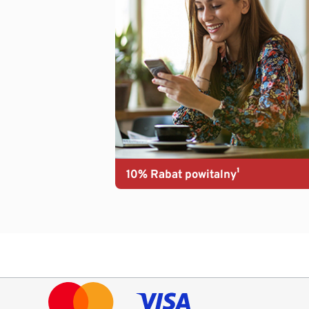
10% Rabat powitalny¹