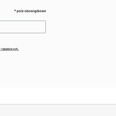
* pole obowiązkowe
w rabatowych.