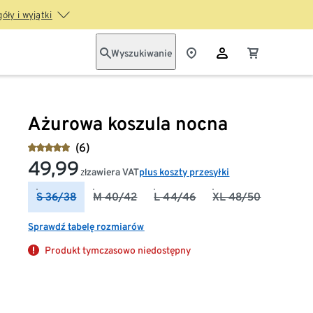
óły i wyjątki
Wyszukiwanie
Ażurowa koszula nocna
(6)
49,99
zawiera VAT
plus koszty przesyłki
zł
S 36/38
M 40/42
L 44/46
XL 48/50
Sprawdź tabelę rozmiarów
Produkt tymczasowo niedostępny