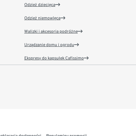
Odzież dziecięca
Odzież niemowlęca
Walizki i akcesoria podróżne
Urządzanie domu i ogrodu
Ekspresy do kapsułek Cafissimo
eklaracja dostępności
Regulaminy promocji