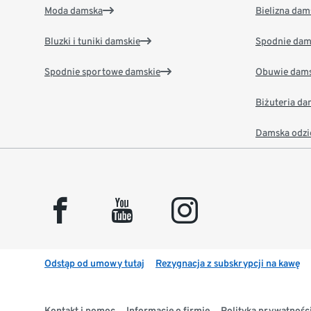
Moda damska
Bielizna dam
Bluzki i tuniki damskie
Spodnie dam
Spodnie sportowe damskie
Obuwie dams
Biżuteria d
Damska odzi
facebook
youtube
instagram
Odstąp od umowy tutaj
Rezygnacja z subskrypcji na kawę
Kontakt i pomoc
Informacje o firmie
Polityka prywatności