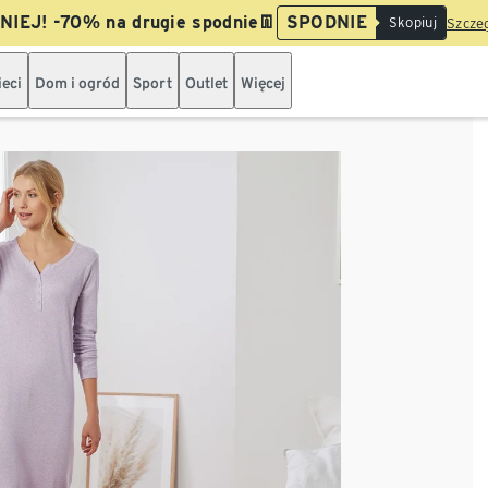
IEJ! -70% na drugie spodnie👖
SPODNIE
Skopiuj
Szczeg
ieci
Dom i ogród
Sport
Outlet
Więcej