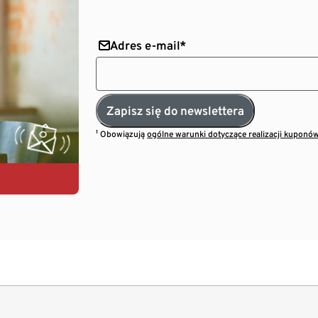
Adres e-mail*
Zapisz się do newslettera
¹ Obowiązują
ogólne warunki dotyczące realizacji kuponó