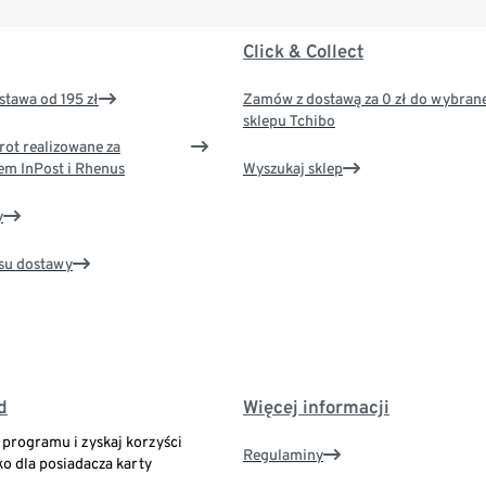
Click & Collect
tawa od 195 zł
Zamów z dostawą za 0 zł do wybran
sklepu Tchibo
rot realizowane za
em InPost i Rhenus
Wyszukaj sklep
y
su dostawy
d
Więcej informacji
o programu i zyskaj korzyści
Regulaminy
ko dla posiadacza karty