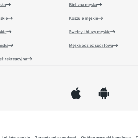
ska
Bielizna męska
skie
Koszule męskie
kie
Swetry i bluzy męskie
amska
Męska odzież sportowa
eż rekreacyjna
appleinc
android
 i plików cookie
Zarządzanie zgodami
Ogólne warunki handlowe
D