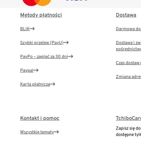
Metody płatności
Dostawa
BLIK
Darmowa dos
Szybki przelew (PayU)
Dostawa i zw
pośrednictw
PayPo – zapłać za 30 dni
Czas dostaw
Paypal
Zmiana adre
Karta płatnicza
Kontakt i pomoc
TchiboCar
Zapisz się d
Wszystkie tematy
dostępne tyl