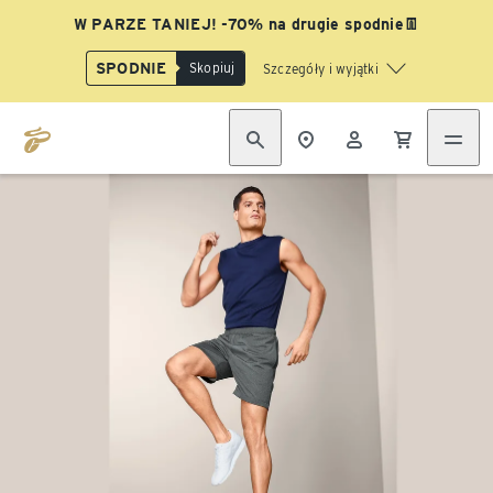
W PARZE TANIEJ! -70% na drugie spodnie👖
SPODNIE
Skopiuj
Szczegóły i wyjątki