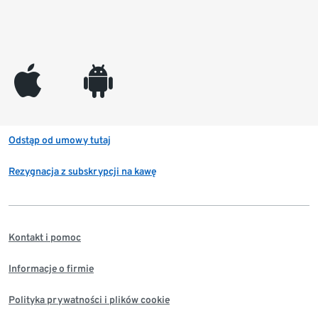
appleinc
android
Odstąp od umowy tutaj
Rezygnacja z subskrypcji na kawę
Kontakt i pomoc
Informacje o firmie
Polityka prywatności i plików cookie