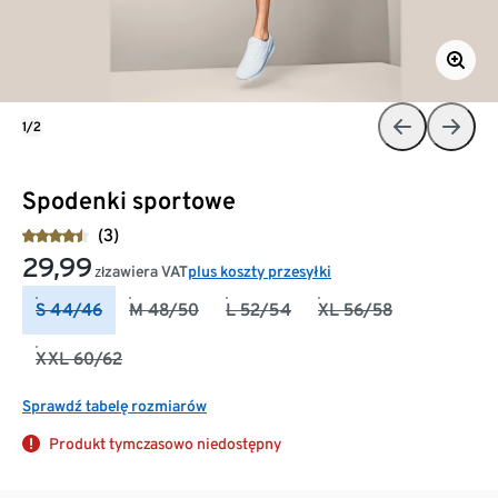
1/2
Spodenki sportowe
(3)
29,99
zawiera VAT
plus koszty przesyłki
zł
S 44/46
M 48/50
L 52/54
XL 56/58
XXL 60/62
Sprawdź tabelę rozmiarów
Produkt tymczasowo niedostępny