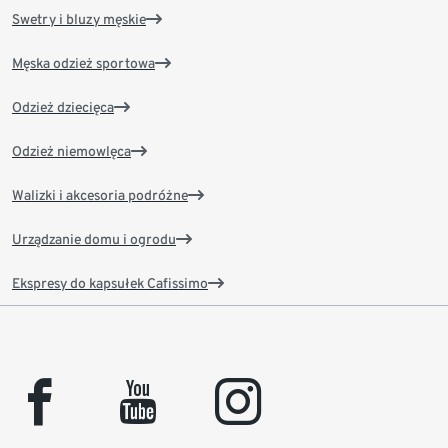
Swetry i bluzy męskie
Męska odzież sportowa
Odzież dziecięca
Odzież niemowlęca
Walizki i akcesoria podróżne
Urządzanie domu i ogrodu
Ekspresy do kapsułek Cafissimo
facebook
youtube
instagram