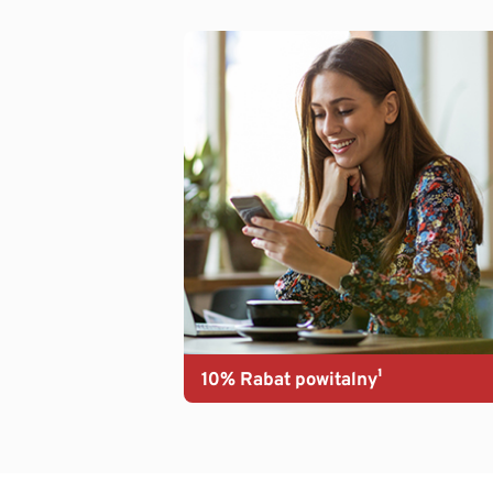
10% Rabat powitalny¹