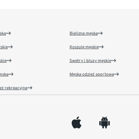
ska
Bielizna męska
skie
Koszule męskie
kie
Swetry i bluzy męskie
amska
Męska odzież sportowa
eż rekreacyjna
appleinc
android