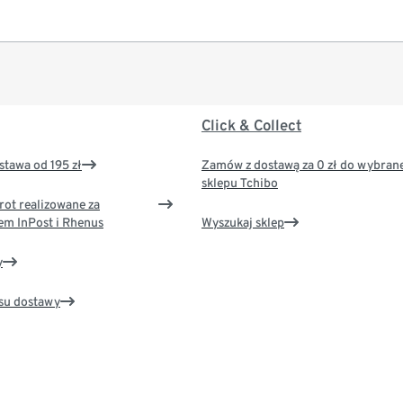
Click & Collect
tawa od 195 zł
Zamów z dostawą za 0 zł do wybran
sklepu Tchibo
rot realizowane za
em InPost i Rhenus
Wyszukaj sklep
y
su dostawy