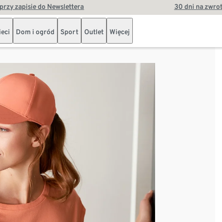
przy zapisie do Newslettera
30 dni na zwro
ieci
Dom i ogród
Sport
Outlet
Więcej