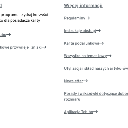
d
Więcej informacji
o programu i zyskaj korzyści
Regulaminy
ko dla posiadacza karty
Instrukcje obsługi
lubu
Karta podarunkowa
kowe przywileje i zniżki
Wszystko na temat kawy
Utylizacja i skład naszych artykułów
Newsletter
Porady i wskazówki dotyczące dobo
rozmiaru
Aplikacja Tchibo