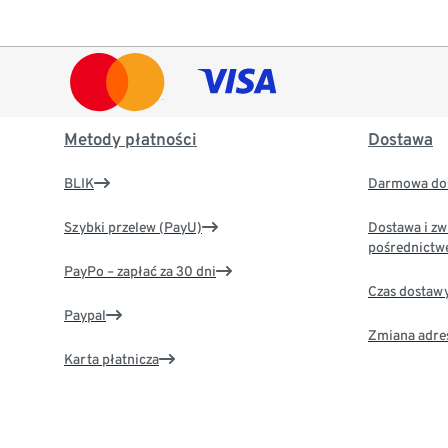
Metody płatności
Dostawa
BLIK
Darmowa dos
Szybki przelew (PayU)
Dostawa i zw
pośrednictw
PayPo – zapłać za 30 dni
Czas dostaw
Paypal
Zmiana adre
Karta płatnicza