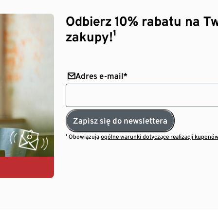
Odbierz 10% rabatu na Tw
zakupy!¹
Adres e-mail*
Zapisz się do newslettera
¹ Obowiązują
ogólne warunki dotyczące realizacji kuponó