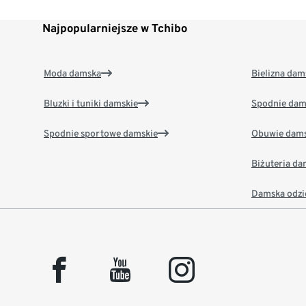
Najpopularniejsze w Tchibo
Moda damska
Bielizna dam
Bluzki i tuniki damskie
Spodnie dam
Spodnie sportowe damskie
Obuwie dams
Biżuteria d
Damska odzi
facebook
youtube
instagram