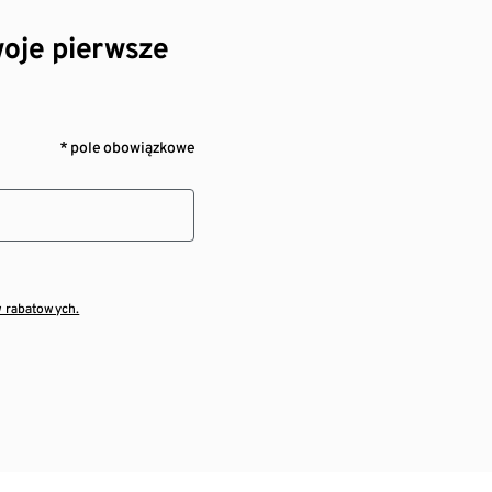
oje pierwsze
* pole obowiązkowe
w rabatowych.