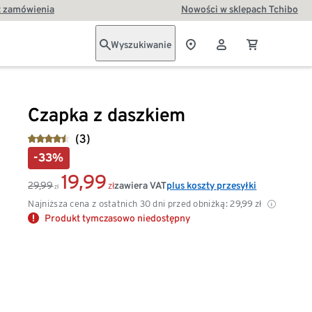
t zamówienia
Nowości w sklepach Tchibo
Wyszukiwanie
Czapka z daszkiem
(3)
-33%
19,99
29,99
zawiera VAT
plus koszty przesyłki
zł
zł
Najniższa cena z ostatnich 30 dni przed obniżką:
29,99
zł
Produkt tymczasowo niedostępny