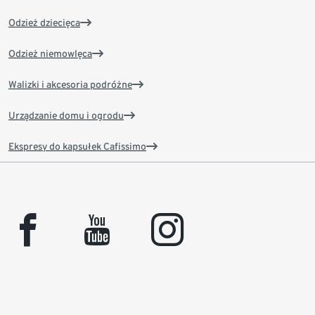
Odzież dziecięca
Odzież niemowlęca
Walizki i akcesoria podróżne
Urządzanie domu i ogrodu
Ekspresy do kapsułek Cafissimo
facebook
youtube
instagram