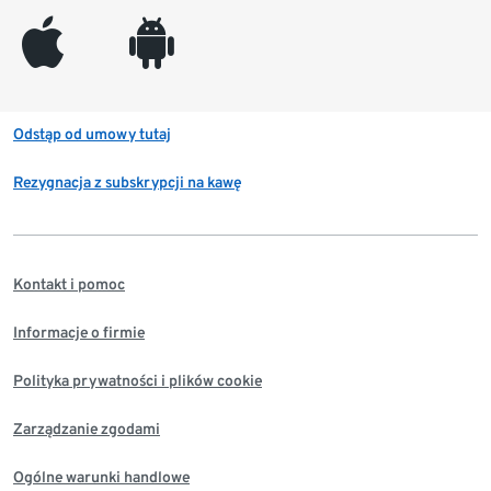
appleinc
android
Odstąp od umowy tutaj
Rezygnacja z subskrypcji na kawę
Kontakt i pomoc
Informacje o firmie
Polityka prywatności i plików cookie
Zarządzanie zgodami
Ogólne warunki handlowe