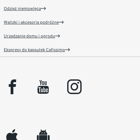
Odzież niemowlęca
Walizki i akcesoria podróżne
Urządzanie domu i ogrodu
Ekspresy do kapsułek Cafissimo
facebook
youtube
instagram
appleinc
android