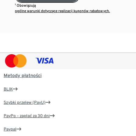
¹ Obowiązują
ogólne warunki dotyczące realizacji kuponów rabatowych.
Metody płatności
BLIK
Szybki przelew (PayU)
PayPo – zapłać za 30 dni
Paypal