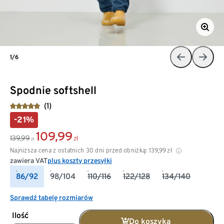
1/6
Spodnie softshell
(1)
-21%
109,99
139,99
zł
zł
Najniższa cena z ostatnich 30 dni przed obniżką:
139,99
zł
zawiera VAT
plus koszty przesyłki
86/92
98/104
110/116
122/128
134/140
Sprawdź tabelę rozmiarów
Ilość
Do koszyka