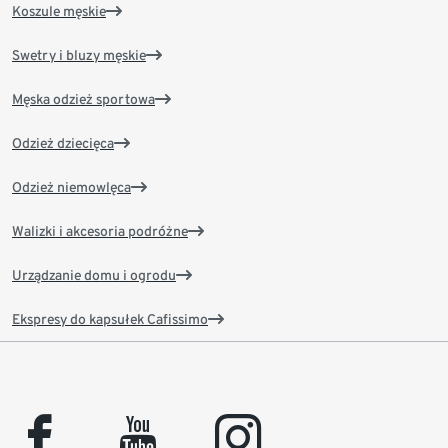
Koszule męskie
Swetry i bluzy męskie
Męska odzież sportowa
Odzież dziecięca
Odzież niemowlęca
Walizki i akcesoria podróżne
Urządzanie domu i ogrodu
Ekspresy do kapsułek Cafissimo
facebook
youtube
instagram