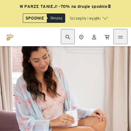
W PARZE TANIEJ! -70% na drugie spodnie👖
SPODNIE
Skopiuj
Szczegóły i wyjątki