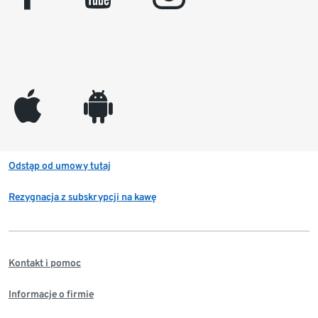
appleinc
android
Odstąp od umowy tutaj
Rezygnacja z subskrypcji na kawę
Kontakt i pomoc
Informacje o firmie