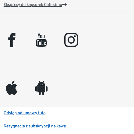
Ekspresy do kapsułek Cafissimo
facebook
youtube
instagram
appleinc
android
Odstąp od umowy tutaj
Rezygnacja z subskrypcji na kawę