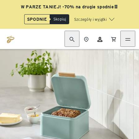
W PARZE TANIEJ! -70% na drugie spodnie👖
SPODNIE
Skopiuj
Szczegóły i wyjątki