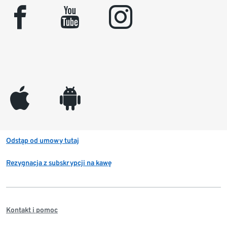
facebook
youtube
instagram
appleinc
android
Odstąp od umowy tutaj
Rezygnacja z subskrypcji na kawę
Kontakt i pomoc