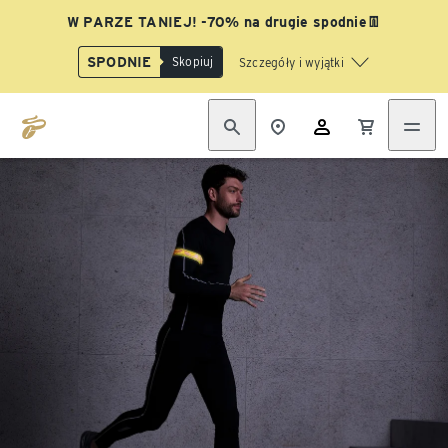
W PARZE TANIEJ! -70% na drugie spodnie👖
SPODNIE
Skopiuj
Szczegóły i wyjątki