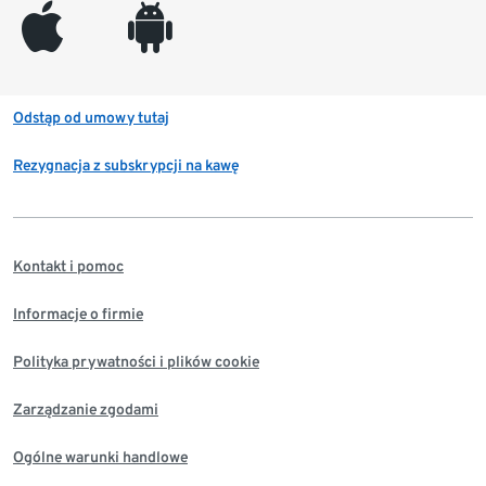
appleinc
android
Odstąp od umowy tutaj
Rezygnacja z subskrypcji na kawę
Kontakt i pomoc
Informacje o firmie
Polityka prywatności i plików cookie
Zarządzanie zgodami
Ogólne warunki handlowe