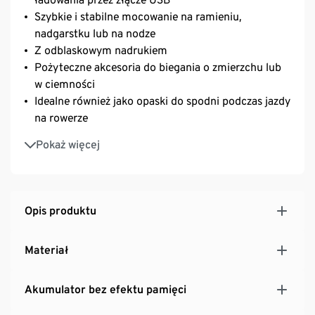
Szybkie i stabilne mocowanie na ramieniu,
nadgarstku lub na nodze
Z odblaskowym nadrukiem
Pożyteczne akcesoria do biegania o zmierzchu lub
w ciemności
Idealne również jako opaski do spodni podczas jazdy
na rowerze
Świecą po naciśnięciu guzika
Pokaż więcej
3 tryby świecenia: światło ciągłe, światło pulsujące
powoli i światło pulsujące szybko
Czas świecenia w zależności od wybranego trybu
świecenia do 45 godzin
Opis produktu
Odporne na działanie potu i deszczu
Z gniazdem do ładowania micro USB i przewodem
Materiał
do ładowania USB typu Y – możliwość
równoczesnego ładowania obydwu pasków
Akumulator bez efektu pamięci