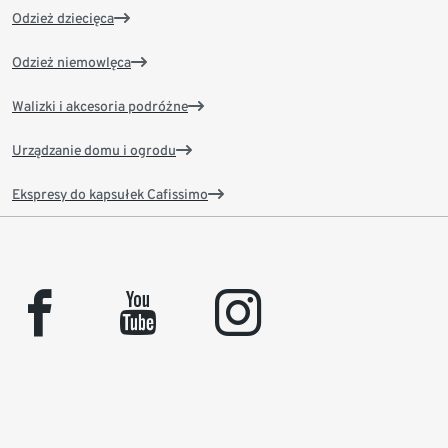
Odzież dziecięca
Odzież niemowlęca
Walizki i akcesoria podróżne
Urządzanie domu i ogrodu
Ekspresy do kapsułek Cafissimo
facebook
youtube
instagram