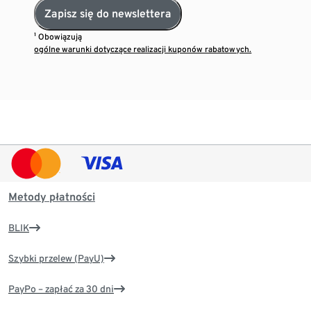
Zapisz się do newslettera
¹ Obowiązują
ogólne warunki dotyczące realizacji kuponów rabatowych.
Metody płatności
BLIK
Szybki przelew (PayU)
PayPo – zapłać za 30 dni