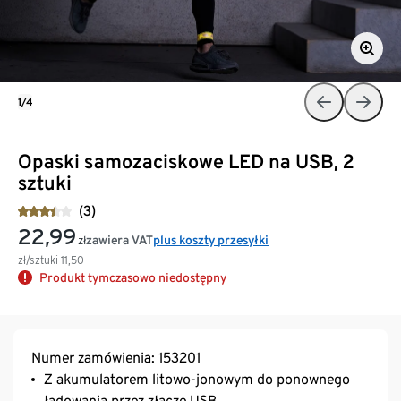
1/4
Opaski samozaciskowe LED na USB, 2
sztuki
(3)
22,99
zawiera VAT
plus koszty przesyłki
zł
zł/sztuki
11,50
Produkt tymczasowo niedostępny
Numer zamówienia: 153201
Z akumulatorem litowo-jonowym do ponownego
ładowania przez złącze USB