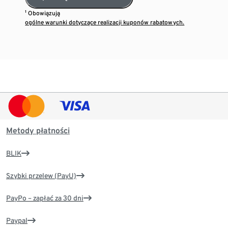
¹ Obowiązują
ogólne warunki dotyczące realizacji kuponów rabatowych.
Metody płatności
BLIK
Szybki przelew (PayU)
PayPo – zapłać za 30 dni
Paypal