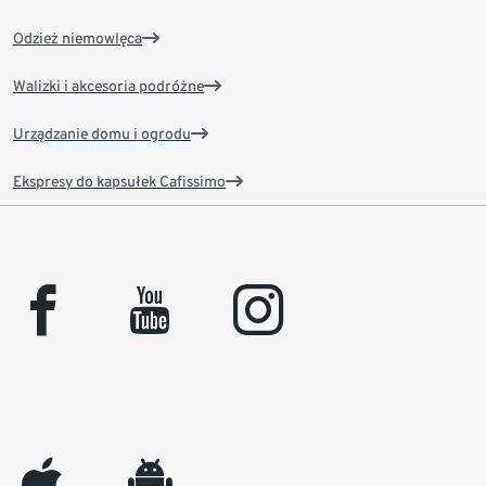
Odzież niemowlęca
Walizki i akcesoria podróżne
Urządzanie domu i ogrodu
Ekspresy do kapsułek Cafissimo
facebook
youtube
instagram
appleinc
android