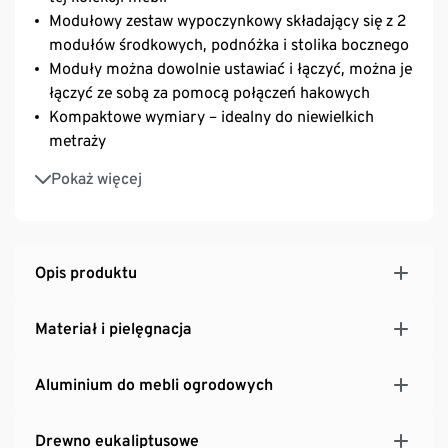
Modułowy zestaw wypoczynkowy składający się z 2
modułów środkowych, podnóżka i stolika bocznego
Moduły można dowolnie ustawiać i łączyć, można je
łączyć ze sobą za pomocą połączeń hakowych
Kompaktowe wymiary – idealny do niewielkich
metraży
Taśmy mocujące i powłoka antypoślizgowa
Pokaż więcej
zapobiegają przesuwaniu się siedziska
Z podkładkami zabezpieczającymi podłogę
Stolik z drewna eukaliptusowego, stylizowanego na
drewno tekowe, lakierowanego
Opis produktu
Stolik z drewna eukaliptusowego, stylizowanego na
drewno tekowe, lakierowanego
Materiał i pielęgnacja
Aluminium do mebli ogrodowych
Drewno eukaliptusowe