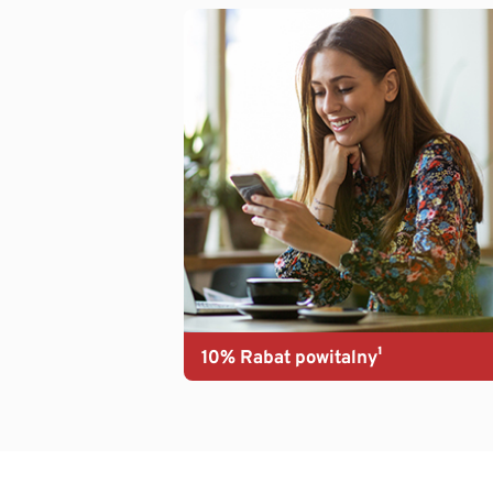
10% Rabat powitalny¹