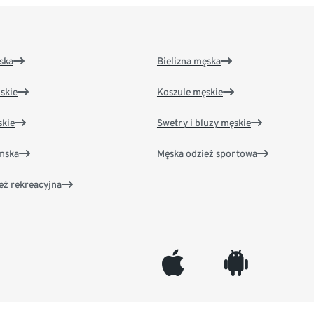
ska
Bielizna męska
skie
Koszule męskie
kie
Swetry i bluzy męskie
amska
Męska odzież sportowa
eż rekreacyjna
appleinc
android