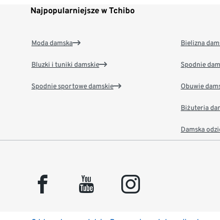
Najpopularniejsze w Tchibo
Moda damska
Bielizna dam
Bluzki i tuniki damskie
Spodnie dam
Spodnie sportowe damskie
Obuwie dams
Biżuteria d
Damska odzi
facebook
youtube
instagram