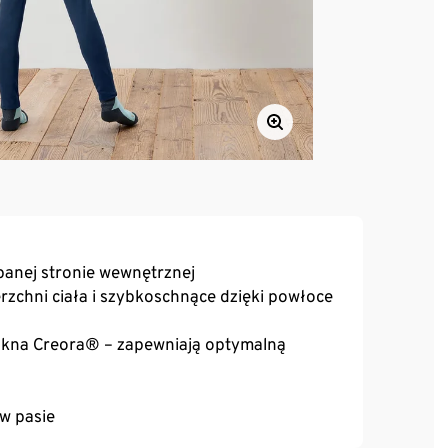
apanej stronie wewnętrznej
zchni ciała i szybkoschnące dzięki powłoce
łókna Creora® – zapewniają optymalną
w pasie