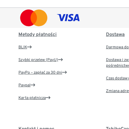
Metody płatności
Dostawa
BLIK
Darmowa dos
Szybki przelew (PayU)
Dostawa i zw
pośrednictw
PayPo – zapłać za 30 dni
Czas dostaw
Paypal
Zmiana adre
Karta płatnicza
Kontakt i pomoc
TchiboCar