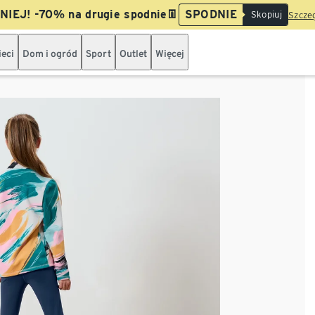
IEJ! -70% na drugie spodnie👖
SPODNIE
Skopiuj
Szczeg
ieci
Dom i ogród
Sport
Outlet
Więcej