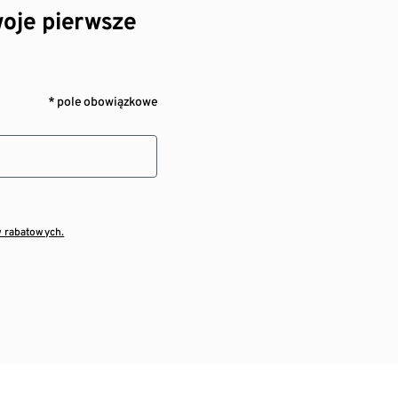
oje pierwsze
* pole obowiązkowe
w rabatowych.