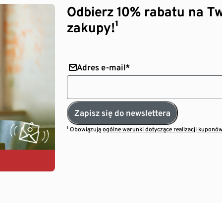
Odbierz 10% rabatu na Tw
zakupy!¹
Adres e-mail*
Zapisz się do newslettera
¹ Obowiązują
ogólne warunki dotyczące realizacji kuponó