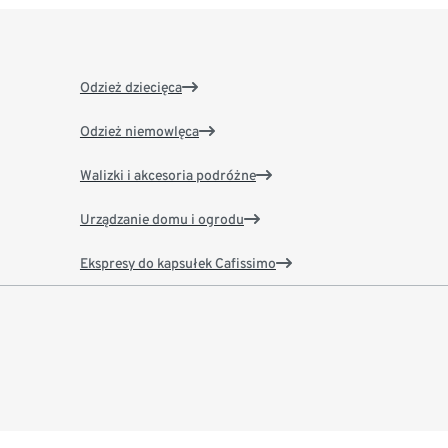
Odzież dziecięca
Odzież niemowlęca
Walizki i akcesoria podróżne
Urządzanie domu i ogrodu
Ekspresy do kapsułek Cafissimo