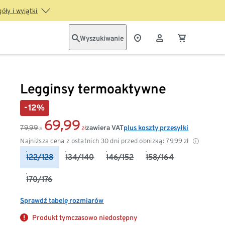
óły i wyjątki
Wyszukiwanie
Legginsy termoaktywne
-12%
69,99
79,99
zawiera VAT
plus koszty przesyłki
zł
zł
Najniższa cena z ostatnich 30 dni przed obniżką:
79,99
zł
122/128
134/140
146/152
158/164
170/176
Sprawdź tabelę rozmiarów
Produkt tymczasowo niedostępny