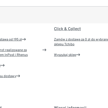
Click & Collect
tawa od 195 zł
Zamów z dostawą za 0 zł do wybran
sklepu Tchibo
rot realizowane za
em InPost i Rhenus
Wyszukaj sklep
y
su dostawy
d
Więcej informacji