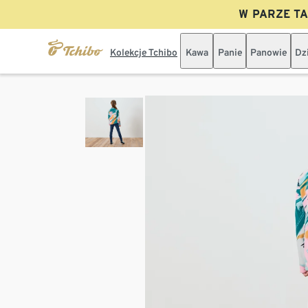
W PARZE TAN
Kolekcje Tchibo
Kawa
Panie
Panowie
Dz