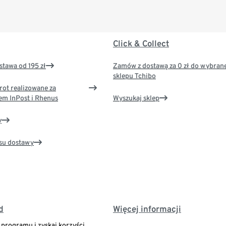
Click & Collect
tawa od 195 zł
Zamów z dostawą za 0 zł do wybran
sklepu Tchibo
rot realizowane za
em InPost i Rhenus
Wyszukaj sklep
y
su dostawy
d
Więcej informacji
o programu i zyskaj korzyści