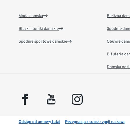
Moda damska
Bielizna dam
Bluzki i tuniki damskie
Spodnie dam
Spodnie sportowe damskie
Obuwie dams
Biżuteria d
Damska odzi
facebook
youtube
instagram
Odstąp od umowy tutaj
Rezygnacja z subskrypcji na kawę