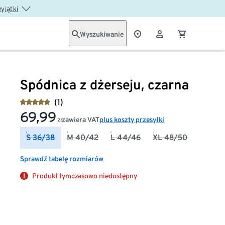
wyjątki
Wyszukiwanie
Spódnica z dżerseju, czarna
(1)
69,99
zawiera VAT
plus koszty przesyłki
zł
S 36/38
M 40/42
L 44/46
XL 48/50
Sprawdź tabelę rozmiarów
Produkt tymczasowo niedostępny