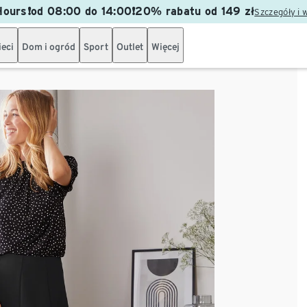
ours❗od 08:00 do 14:00❗20% rabatu od 149 zł
Szczegóły i 
ieci
Dom i ogród
Sport
Outlet
Więcej