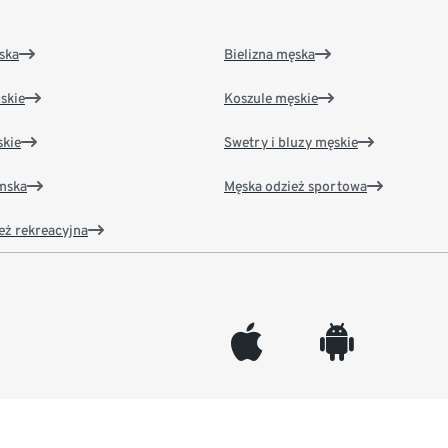
ska
Bielizna męska
skie
Koszule męskie
kie
Swetry i bluzy męskie
amska
Męska odzież sportowa
eż rekreacyjna
appleinc
android