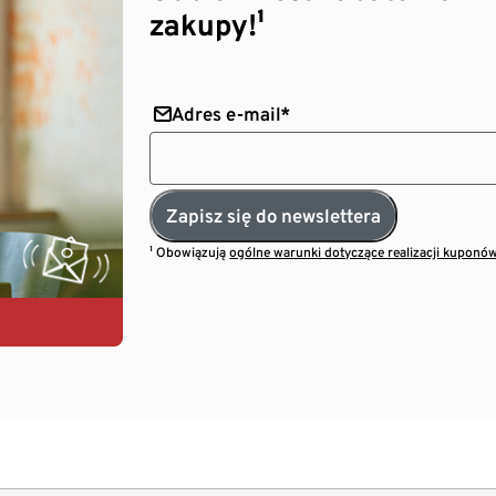
zakupy!¹
Adres e-mail*
Zapisz się do newslettera
¹ Obowiązują
ogólne warunki dotyczące realizacji kuponó