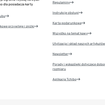
Regulaminy
ko dla posiadacza karty
Instrukcje obsługi
lubu
Karta podarunkowa
kowe przywileje i zniżki
Wszystko na temat kawy
Utylizacja i skład naszych artykułów
Newsletter
Porady i wskazówki dotyczące dobo
rozmiaru
Aplikacja Tchibo