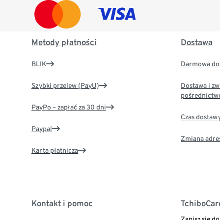
Metody płatności
Dostawa
BLIK
Darmowa dos
Szybki przelew (PayU)
Dostawa i zw
pośrednictw
PayPo – zapłać za 30 dni
Czas dostaw
Paypal
Zmiana adre
Karta płatnicza
Kontakt i pomoc
TchiboCar
Zapisz się d