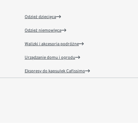
Odzież dziecięca
Odzież niemowlęca
Walizki i akcesoria podróżne
Urządzanie domu i ogrodu
Ekspresy do kapsułek Cafissimo