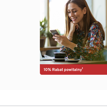
10% Rabat powitalny¹