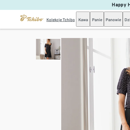
Happy H
Kolekcje Tchibo
Kawa
Panie
Panowie
Dz