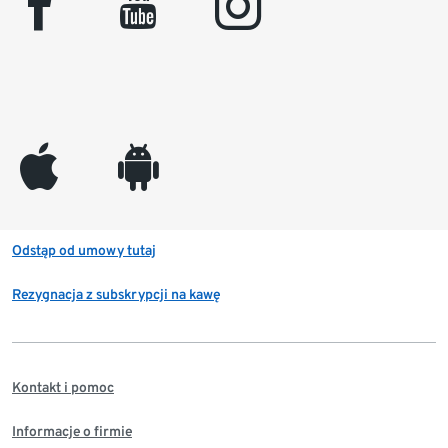
facebook
youtube
instagram
appleinc
android
Odstąp od umowy tutaj
Rezygnacja z subskrypcji na kawę
Kontakt i pomoc
Informacje o firmie