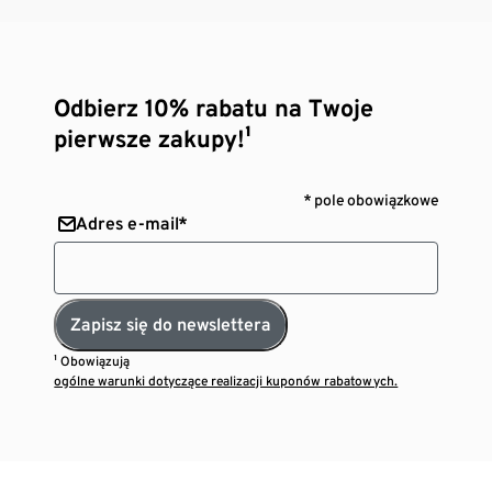
Odbierz 10% rabatu na Twoje
pierwsze zakupy!¹
* pole obowiązkowe
Adres e-mail*
Zapisz się do newslettera
¹ Obowiązują
ogólne warunki dotyczące realizacji kuponów rabatowych.