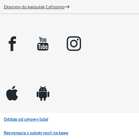
Ekspresy do kapsułek Cafissimo
facebook
youtube
instagram
appleinc
android
Odstąp od umowy tutaj
Rezygnacja z subskrypcji na kawę