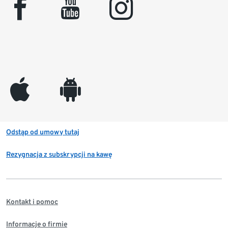
facebook
youtube
instagram
appleinc
android
Odstąp od umowy tutaj
Rezygnacja z subskrypcji na kawę
Kontakt i pomoc
Informacje o firmie