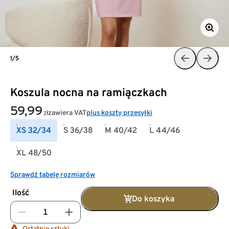
1/5
Koszula nocna na ramiączkach
59,99
zawiera VAT
plus koszty przesyłki
zł
XS 32/34
S 36/38
M 40/42
L 44/46
XL 48/50
Sprawdź tabelę rozmiarów
Ilość
Do koszyka
Ostatnie sztuki