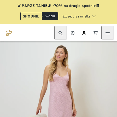
W PARZE TANIEJ! -70% na drugie spodnie👖
SPODNIE
Skopiuj
Szczegóły i wyjątki