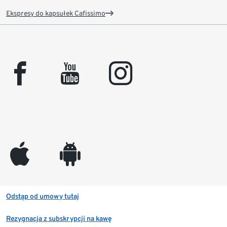
Ekspresy do kapsułek Cafissimo
facebook
youtube
instagram
appleinc
android
Odstąp od umowy tutaj
Rezygnacja z subskrypcji na kawę