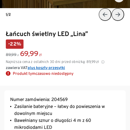
1/2
Łańcuch świetlny LED „Lina”
-22%
69,99
89,99
zł
zł
Najniższa cena z ostatnich 30 dni przed obniżką:
89,99
zł
zawiera VAT
plus koszty przesyłki
Produkt tymczasowo niedostępny
Numer zamówienia: 204569
Zasilanie bateryjne – łatwy do powieszenia w
dowolnym miejscu
Bawełniany sznur o długości 4 m z 60
mikrodiodami LED