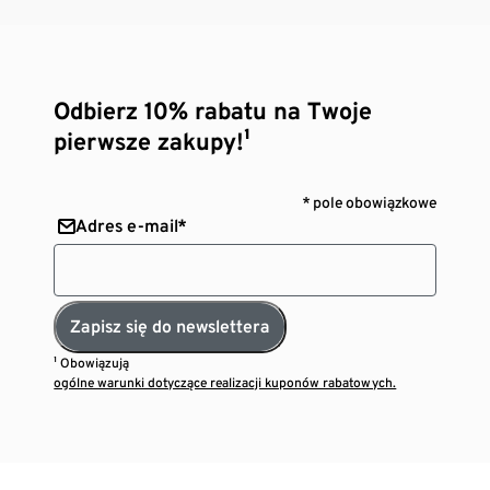
Odbierz 10% rabatu na Twoje
pierwsze zakupy!¹
* pole obowiązkowe
Adres e-mail*
Zapisz się do newslettera
¹ Obowiązują
ogólne warunki dotyczące realizacji kuponów rabatowych.