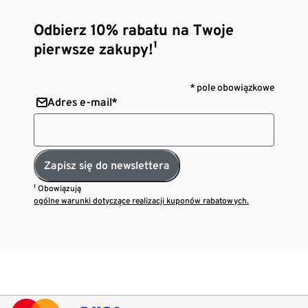
Odbierz 10% rabatu na Twoje
pierwsze zakupy!¹
* pole obowiązkowe
Adres e-mail*
Zapisz się do newslettera
¹ Obowiązują
ogólne warunki dotyczące realizacji kuponów rabatowych.