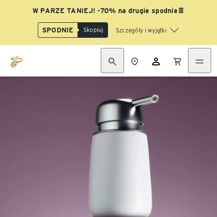
W PARZE TANIEJ! -70% na drugie spodnie👖
SPODNIE
Skopiuj
Szczegóły i wyjątki