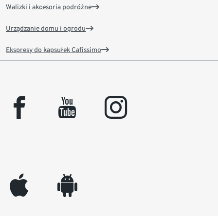
Walizki i akcesoria podróżne
Urządzanie domu i ogrodu
Ekspresy do kapsułek Cafissimo
facebook
youtube
instagram
appleinc
android