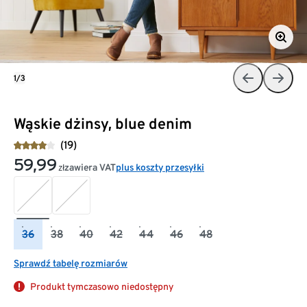
1/3
Wąskie dżinsy, blue denim
(19)
59,99
zawiera VAT
plus koszty przesyłki
zł
36
38
40
42
44
46
48
Sprawdź tabelę rozmiarów
Produkt tymczasowo niedostępny