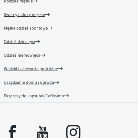
Koszule męskie
Swetry i bluzy męskie
Męska odzież sportowa
Odzież dziecięca
Odzież niemowlęca
Walizki i akcesoria podróżne
Urządzanie domu i ogrodu
Ekspresy do kapsułek Cafissimo
facebook
youtube
instagram