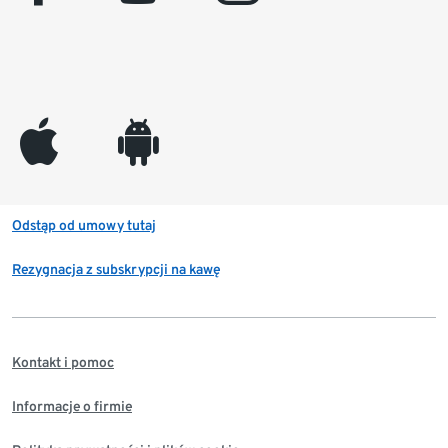
appleinc
android
Odstąp od umowy tutaj
Rezygnacja z subskrypcji na kawę
Kontakt i pomoc
Informacje o firmie