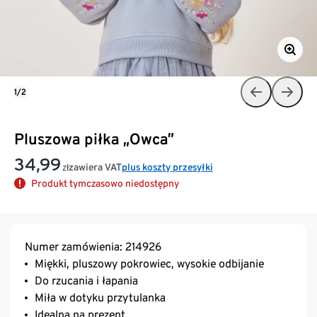
1/2
Pluszowa piłka „Owca”
34,99
zawiera VAT
plus koszty przesyłki
zł
Produkt tymczasowo niedostępny
Numer zamówienia: 214926
Miękki, pluszowy pokrowiec, wysokie odbijanie
Do rzucania i łapania
Miła w dotyku przytulanka
Idealna na prezent