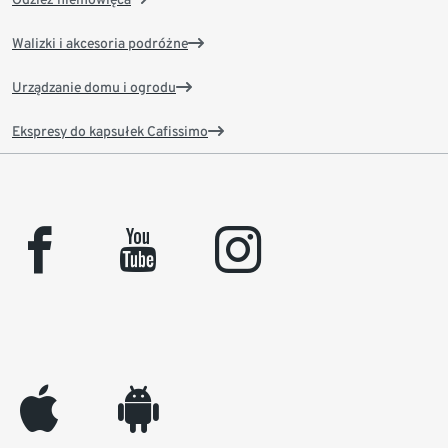
Walizki i akcesoria podróżne
Urządzanie domu i ogrodu
Ekspresy do kapsułek Cafissimo
facebook
youtube
instagram
appleinc
android