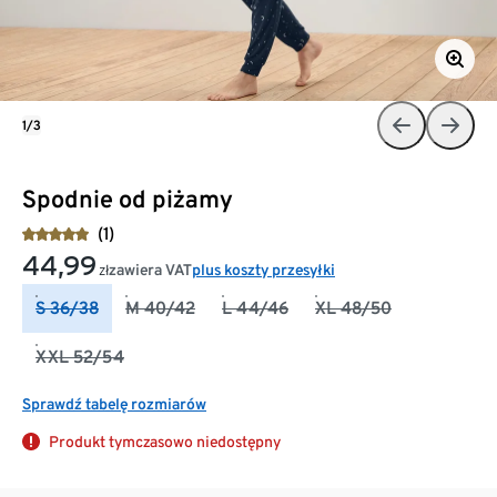
1/3
Spodnie od piżamy
(1)
44,99
zawiera VAT
plus koszty przesyłki
zł
S 36/38
M 40/42
L 44/46
XL 48/50
XXL 52/54
Sprawdź tabelę rozmiarów
Produkt tymczasowo niedostępny