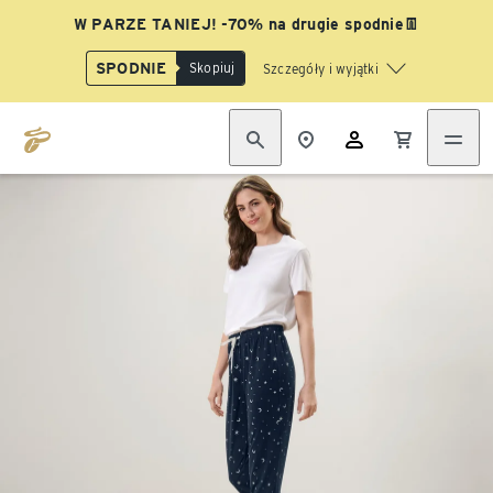
W PARZE TANIEJ! -70% na drugie spodnie👖
SPODNIE
Skopiuj
Szczegóły i wyjątki