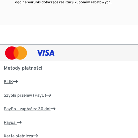
ogólne warunki dotyczące realizacji kuponów rabatowych.
Metody płatności
BLIK
Szybki przelew (PayU)
PayPo – zapłać za 30 dni
Paypal
Karta płatnicza