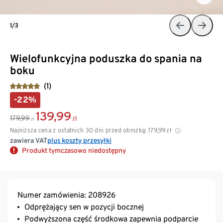
1/3
Wielofunkcyjna poduszka do spania na
boku
(1)
-22%
139,99
179,99
zł
zł
Najniższa cena z ostatnich 30 dni przed obniżką:
179,99
zł
zawiera VAT
plus koszty przesyłki
Produkt tymczasowo niedostępny
Numer zamówienia: 208926
Odprężający sen w pozycji bocznej
Podwyższona część środkowa zapewnia podparcie