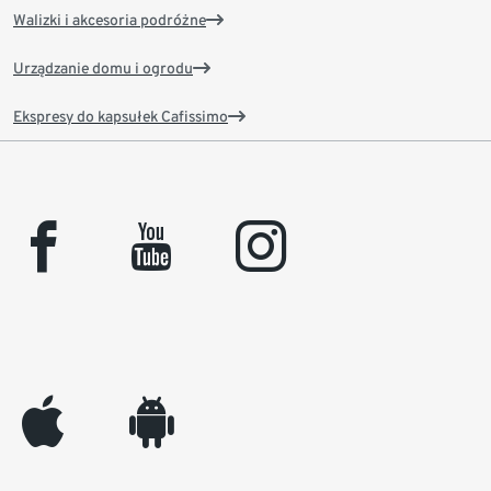
Walizki i akcesoria podróżne
Urządzanie domu i ogrodu
Ekspresy do kapsułek Cafissimo
facebook
youtube
instagram
appleinc
android